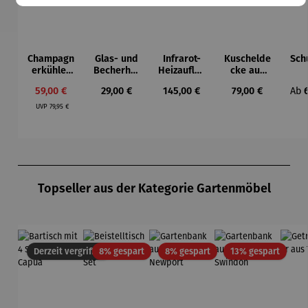
Champagn
Glas- und
Infrarot-
Kuschelde
Sch
erkühler
Becherhal
Heizauflag
cke aus
für
ter
e
Acryl
Str
Verkaufspreis:
Regulärer Preis:
Regulärer Preis:
Regulärer Preis:
Regu
59,00 €
29,00 €
145,00 €
79,00 €
Ab
Strandkör
b 
Regulärer Preis:
be
Pr
UVP
79,95 €
Produktgalerie überspringen
Topseller aus der Kategorie Gartenmöbel
Rabatt
Rabatt
Rabatt
Derzeit vergriffen
8% gespart
8% gespart
13% gespart