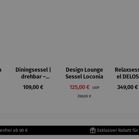
a
Diningsessel |
Design Lounge
Relaxses
drehbar –
Sessel Loconia
el DELOS
Ginosa
reis:
Regulärer Preis:
Verkaufspreis:
Reguläre
109,00 €
125,00 €
Regulärer Preis:
349,00 €
UVP
269,00 €
enfrei ab 90 €
Exklusiver Rabatt fü