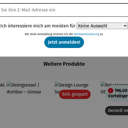
 oder Leseecke
r Langlebigkeit und Halt
Ich interessiere mich am meisten für
Mit einer Anmeldung stimme ich der
Werbevereinbarung
zu.
Jetzt anmelden!
Weitere Produkte
196,00
Rabatt
54% gespart
Vorteilspr
Derzeit ve