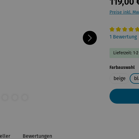
119,00 
Preise inkl. Mw
Durchschnitt
1 Bewertung
Lieferzeit: 1
a
Farbauswahl
beige
bl
eller
Bewertungen