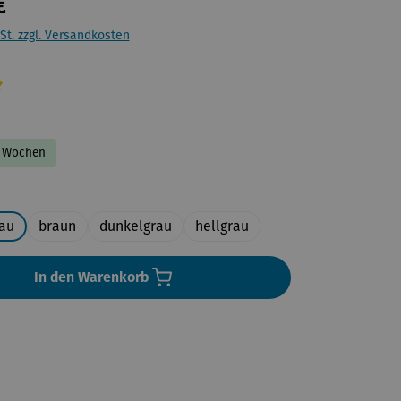
€
St. zzgl. Versandkosten
liche Bewertung von 5 von 5 Sternen
-2 Wochen
uswählen
au
braun
dunkelgrau
hellgrau
In den Warenkorb