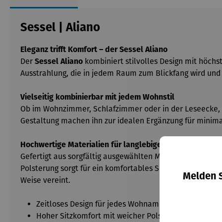
Sessel | Aliano
Eleganz trifft Komfort – der Sessel Aliano
Der
Sessel Aliano
kombiniert stilvolles Design mit höch
Ausstrahlung, die in jedem Raum zum Blickfang wird und
Vielseitig kombinierbar mit jedem Wohnstil
Ob im Wohnzimmer, Schlafzimmer oder in der Leseecke,
Gestaltung machen ihn zur idealen Ergänzung für minimal
Hochwertige Materialien für langlebige Freude
Gefertigt aus sorgfältig ausgewählten Materialien, biete
Polsterung sorgt für ein komfortables Sitzerlebnis und e
Melden S
Weise vereint.
Zeitloses Design für jedes Wohnambiente
Hoher Sitzkomfort mit weicher Polsterung und ge