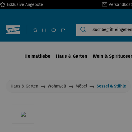
Exklusive Angebote
Versandkost
springen
Zur Hauptnavigation springen
Heimatliebe
Haus & Garten
Wein & Spirituose
Haus & Garten
Wohnwelt
Möbel
Sessel & Stühle
Bildergalerie überspringen