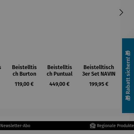
🎁 Rabatt sichern! 🎁
s
Beistelltis
Beistelltis
Beistelltisch
ch Burton
ch Puntual
3er Set NAVIN
r Preis:
Regulärer Preis:
Regulärer Preis:
Regulärer Preis:
119,00 €
449,00 €
199,95 €
r Newsletter-Abo
Regionale Produkte