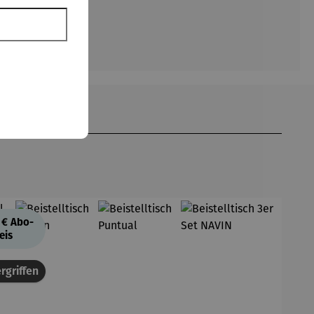
 €
Abo-
eis
rgriffen