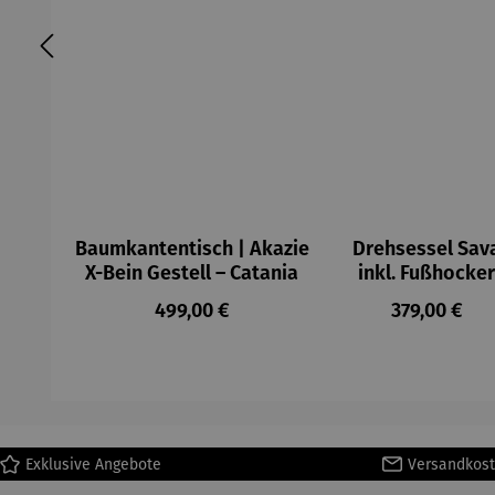
Baumkantentisch | Akazie
Drehsessel Sav
X-Bein Gestell – Catania
inkl. Fußhocker
Regulärer Preis:
Regulärer P
499,00 €
379,00 €
Exklusive Angebote
Versandkost