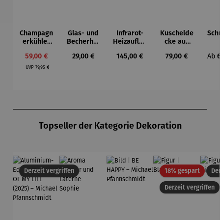
Champagn
Glas- und
Infrarot-
Kuschelde
Sch
erkühler
Becherhal
Heizauflag
cke aus
für
ter
e
Acryl
Str
Verkaufspreis:
Regulärer Preis:
Regulärer Preis:
Regulärer Preis:
Regu
59,00 €
29,00 €
145,00 €
79,00 €
Ab
Strandkör
b 
Regulärer Preis:
be
Pr
UVP
79,95 €
Produktgalerie überspringen
Topseller der Kategorie Dekoration
Rabatt
Derzeit vergriffen
18% gespart
Der
Derzeit vergriffen