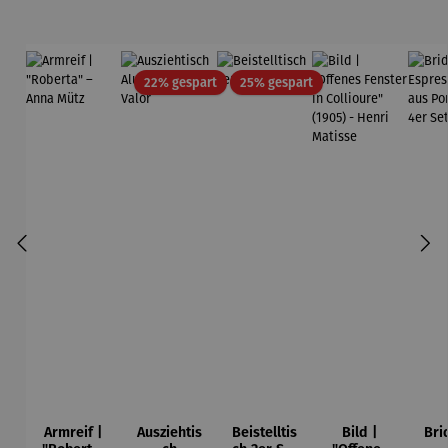
Rabatt
Rabatt
22% gespart
25% gespart
Armreif |
Ausziehtis
Beistelltis
Bild |
Bri