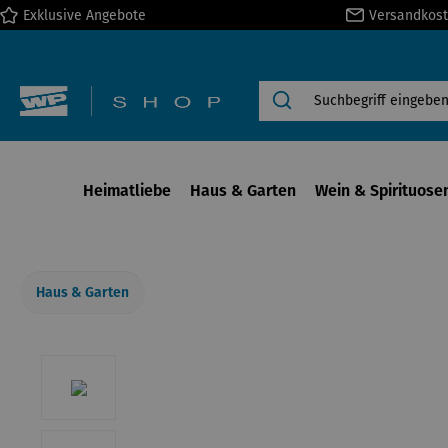
Exklusive Angebote
Versandkost
springen
Zur Hauptnavigation springen
Heimatliebe
Haus & Garten
Wein & Spirituose
Haus & Garten
Bildergalerie überspringen