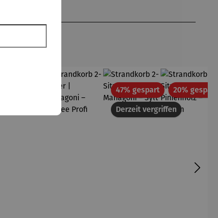
tt
Rabatt
Rabatt
15% gespart
47% gespart
20% gespart
Derzeit vergriffen