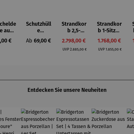
chelde
Schutzhüll
Strandkor
Strandkor
e aus
e
b 2,5-
b 1-Sitzer
cryl
Strandkor
Sitzer |
Kompletts
gulärer Preis:
Regulärer Preis:
Verkaufspreis:
Verkaufspreis:
,00 €
Ab
69,00 €
2.798,00 €
1.768,00 €
b | Aero
Teakholz –
et |
Regulärer Preis:
Regulärer Preis:
Protect
Düne
Teakholz –
UVP
2.885,00 €
UVP
1.855,00 €
Grande
Düne
Bullauge
Entdecken Sie unsere Neuheiten