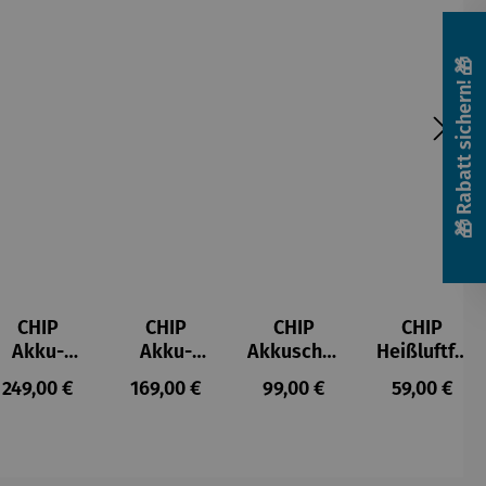
🎁 Rabatt sichern! 🎁
CHIP
CHIP
CHIP
CHIP
Akku-
Akku-
Akkuschra
Heißluftfri
Staubsau
Staubsau
uber
tteuse
s:
Regulärer Preis:
Regulärer Preis:
Regulärer Preis:
Regulärer P
249,00 €
169,00 €
99,00 €
59,00 €
ger
ger DS02
AutoClean