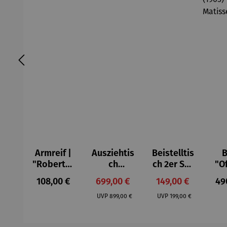
Armreif |
Ausziehtis
Beistelltis
B
"Roberta"
ch
ch 2er Set
"O
– Anna
Aluminium
– Dalias
Fen
Regulärer Preis:
Verkaufspreis:
Verkaufspreis:
Reg
108,00 €
699,00 €
149,00 €
49
Mütz
– Valor
Col
Regulärer Preis:
Regulärer Preis:
(1
UVP
899,00 €
UVP
199,00 €
H
Ma