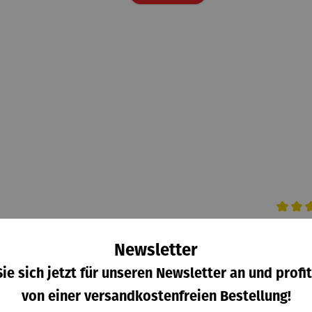
Durchsc
Sonnenschirmst
Sonnenschirmlampe
Sonne
änder JALUA
COPENHAGEN
- Ø 
Newsletter
s:
Regulärer Preis:
Verkaufspreis:
Re
69,95 €
49,45 €
Regulärer Preis:
65
ie sich jetzt für unseren Newsletter an und profit
UVP
54,95 €
von einer versandkostenfreien Bestellung!