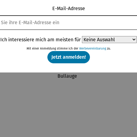
E-Mail-Adresse
Topseller aus der Kategorie Gartenzubehör
Ich interessiere mich am meisten für
Mit einer Anmeldung stimme ich der
Werbevereinbarung
zu.
Rabatt
Raba
3% gespart
5% gespart
Jetzt anmelden!