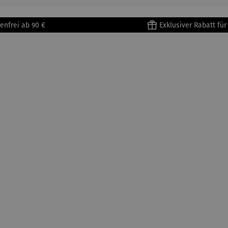
en mit
Metallges
enfrei ab 90 €
Exklusiver Rabatt fü
tell