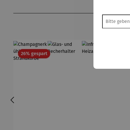
Produktgalerie überspringen
Rabatt
26% gespart