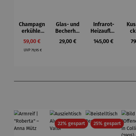
Champagn
Glas- und
Infrarot-
Kus
erkühler
Becherhal
Heizauflag
ck
für
ter
e
A
Verkaufspreis:
Regulärer Preis:
Regulärer Preis:
Re
59,00 €
29,00 €
145,00 €
79
Strandkör
Regulärer Preis:
be
UVP
79,95 €
Produktgalerie überspringen
Rabatt
Rabatt
22% gespart
25% gespart