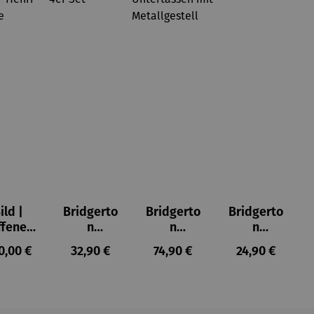
ild |
Bridgerto
Bridgerto
Bridgerto
ffenes
n
n
n
ster in
Espresso
Espressot
Zuckerdo
ulärer Preis:
Regulärer Preis:
Regulärer Preis:
Regulärer Prei
0,00 €
32,90 €
74,90 €
24,90 €
lioure"
becher
assen Set
se aus
905) -
aus
| 4 Tassen
Porzellan
enri
Porzellan
&
tisse
| 4er Set
Untertass