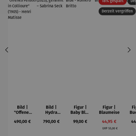
Rabatt
18% gespart
Der
Derzeit vergriffen
Bild |
Bild |
Figur |
Figur |
Fi
"Offenes
Hydra
Baby Blue
Blaumeise
Bu
Fenster in
(2023),
- Romero
Regulärer Preis:
Regulärer Preis:
Regulärer Preis:
Verkaufspreis:
Re
490,00 €
790,00 €
99,00 €
44,95 €
44
Collioure"
gerahmt –
Britto
Regulärer Preis:
(1905) -
Sabrina
UVP
55,00 €
Henri
Seck