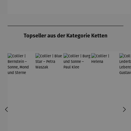
hen"
Michael
Gr
Ferner
Produktgalerie überspringen
Topseller aus der Kategorie Ketten