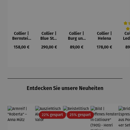
Collier |
Collier |
Collier |
Collier |
Col
Durc
Bernstein
Blue Star
Burg und
Helena
Led
– Sonne,
– Petra
Sonne –
Regulärer Preis:
Regulärer Preis:
Regulärer Preis:
Regulärer Preis:
Re
158,00 €
290,00 €
89,00 €
178,00 €
89
Mond und
Waszak
Paul Klee
Leb
Sterne
u
Gu
K
Produktgalerie überspringen
Entdecken Sie unsere Neuheiten
Rabatt
Rabatt
22% gespart
25% gespart