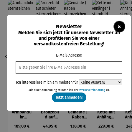
×
Newsletter
Melden Sie sich jetzt für unseren Newsletter an
und profitieren Sie von einer
versandkostenfreien Bestellung!
E-Mail-Adresse
Ich interessiere mich am meisten für
Mit einer Anmeldung stimme ich der
Werbevereinbarung
zu.
Jetzt anmelden!
Armbandu
Bronzebil
Gemälde |
Kette mit
Ket
hr
d auf
Raben
Anhänger
Anh
Sternzeich
Schiefer
Sternzeich
|
Ste
Regulärer Preis:
Regulärer Preis:
Regulärer Preis:
Regulärer Preis:
Reg
189,00 €
44,95 €
138,00 €
229,00 €
24
en
"Sternzeic
en –
Sternbild
|