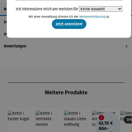
Beschreibung
Ich interessiere mich am meisten für
Mit einer Anmeldung stimme ich der
Werbevereinbarung
zu.
Details
Jetzt anmelden!
Informationen zum Hersteller
Bewertungen
Produktgalerie überspringen
Weitere Produkte
Der
62,10 €
Abo-