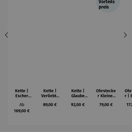
Vorteils
preis
Kette |
Kette |
Kette |
Ohrstecke
Ohr
Escher
Verliebte
Glaube
r Kleiner
r |
Kugel
Herzen
Liebe
Schutzeng
K
Regulärer Preis:
Regulärer Preis:
Regulärer Preis:
Regulärer Preis:
Reg
Ab
89,00 €
92,00 €
79,00 €
17
Hoffnung
el
169,00 €