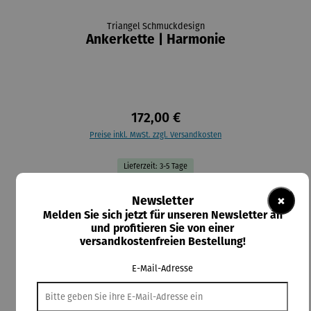
Triangel Schmuckdesign
Ankerkette | Harmonie
172,00 €
Preise inkl. MwSt. zzgl. Versandkosten
Lieferzeit: 3-5 Tage
auswählen
Größe
×
Newsletter
21 mm
36 mm
Melden Sie sich jetzt für unseren Newsletter an
und profitieren Sie von einer
versandkostenfreien Bestellung!
In den Warenkorb
E-Mail-Adresse