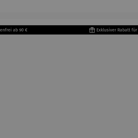
enri
Porzellan
&
tisse
| 4er Set
Untertass
en mit
Metallges
enfrei ab 90 €
Exklusiver Rabatt fü
tell