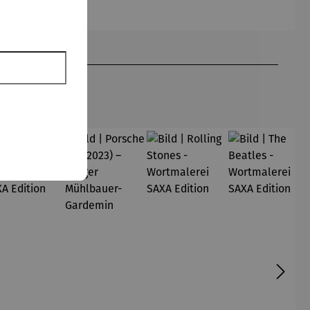
(1905) -
kommt
Henri
das Licht
Matisse
– Volker
Kühn