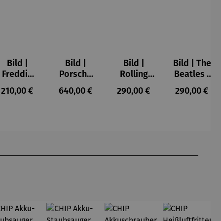
Bild |
Bild |
Bild |
Bild | The
Freddie
Porsche
Rolling
Beatles -
Mercury -
911 (2023)
Stones -
Wortmale
s:
Regulärer Preis:
Regulärer Preis:
Regulärer Preis:
Regulärer P
210,00 €
640,00 €
290,00 €
290,00 €
Wortmale
– Holger
Wortmale
rei SAXA
rei SAXA
Mühlbauer
rei SAXA
Edition
Edition
-
Edition
Gardemin