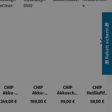
🎁 Rabatt sichern! 🎁
CHIP
CHIP
CHIP
CHIP
Akku-
Akku-
Akkuschra
Heißluftfri
Staubsau
Staubsau
uber
tteuse
s:
Regulärer Preis:
Regulärer Preis:
Regulärer Preis:
Regulärer P
249,00 €
169,00 €
99,00 €
59,00 €
ger
ger DS02
AutoClean