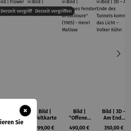
en
Derzeit vergriffen
Derzeit vergriffen
×
Bild |
Bild |
Bild |
Bild | 3D –
Flower
Weltkarte
"Offenes
Am Ende
ieren Sie
Dream
Fenster in
des
s:
Regulärer Preis:
Regulärer Preis:
Regulärer Preis:
Regulärer P
109,00 €
199,00 €
490,00 €
350,00 €
Collioure"
Tunnels