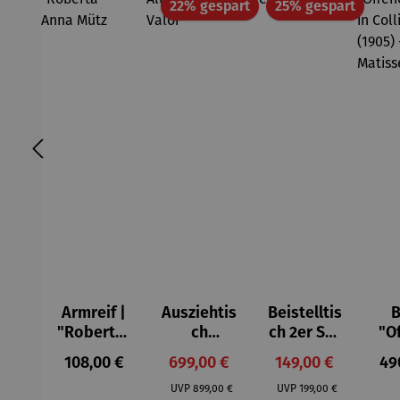
Rabatt
Rabatt
22% gespart
25% gespart
Armreif |
Ausziehtis
Beistelltis
B
"Roberta"
ch
ch 2er Set
"O
– Anna
Aluminium
– Dalias
Fen
Regulärer Preis:
Verkaufspreis:
Verkaufspreis:
Reg
108,00 €
699,00 €
149,00 €
49
Mütz
– Valor
Col
Regulärer Preis:
Regulärer Preis:
(1
UVP
899,00 €
UVP
199,00 €