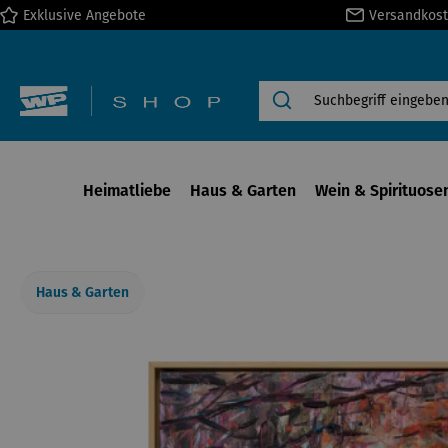
Exklusive Angebote
Versandkost
springen
Zur Hauptnavigation springen
Heimatliebe
Haus & Garten
Wein & Spirituose
Haus & Garten
Bildergalerie überspringen