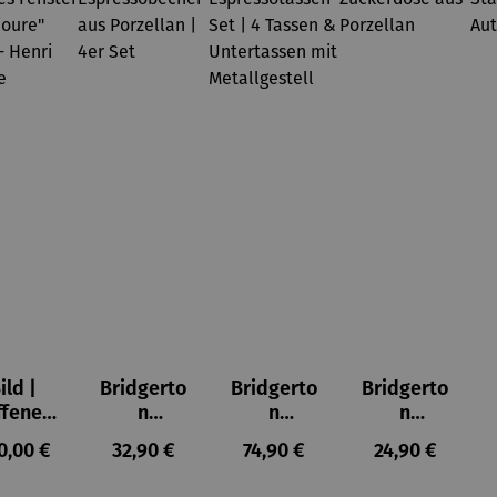
ild |
Bridgerto
Bridgerto
Bridgerto
ffenes
n
n
n
ster in
Espresso
Espressot
Zuckerdo
ulärer Preis:
Regulärer Preis:
Regulärer Preis:
Regulärer Prei
0,00 €
32,90 €
74,90 €
24,90 €
lioure"
becher
assen Set
se aus
905) -
aus
| 4 Tassen
Porzellan