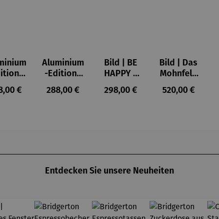
minium
Aluminium
Bild | BE
Bild | Das
ition |
-Edition |
HAPPY –
Mohnfeld
VE OF
LOVE OF
Michael
bei
ulärer Preis:
Regulärer Preis:
Regulärer Preis:
Regulärer Prei
8,00 €
288,00 €
298,00 €
520,00 €
LIFE -
MY LIFE
Pfannsch
Argenteuil
OWERS
(2025) –
midt
- Les
025) –
Michael
coquelico
chael
Pfannsch
ts à
annsch
midt
Argenteuil
midt
(1873) -
Claude
Monet
Entdecken Sie unsere Neuheiten