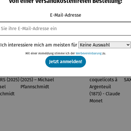
von einer versandkostenfreien Bestellung!
OWERS
(2025) –
(2025) –
025) –
Michael
Michael
E-Mail-Adresse
chael
Pfannsch
Pfannsch
annsch
midt
midt
midt
Topseller aus der Kategorie Gemälde & Bilder
Ich interessiere mich am meisten für
Mit einer Anmeldung stimme ich der
Werbevereinbarung
zu.
Jetzt anmelden!
Derzeit vergriffen