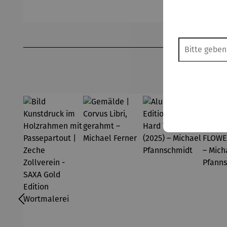
Michael
(2025) –
FL
Ferner
Michael
(2
Pfannsch
Mi
Produktgalerie überspringen
midt
Pf