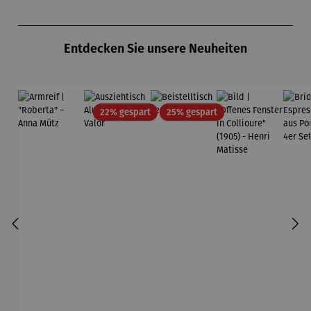
Zollverein
midt
Produktgalerie überspringen
- SAXA
Gold
Entdecken Sie unsere Neuheiten
Edition
Wortmaler
ei
Rabatt
Rabatt
22% gespart
25% gespart