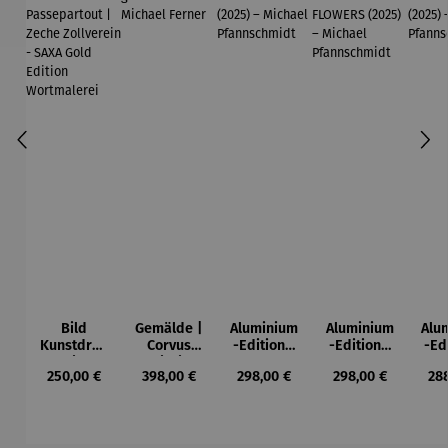
Bild
Gemälde |
Aluminium
Aluminium
Alu
Kunstdruc
Corvus
-Edition |
-Edition |
-Ed
k im
Libri,
It’s Hard
LOVE OF
LO
Regulärer Preis:
Regulärer Preis:
Regulärer Preis:
Regulärer Preis:
Reg
250,00 €
398,00 €
298,00 €
298,00 €
28
Holzrahm
gerahmt –
To Be Rich
MY LIFE -
MY
en mit
Michael
(2025) –
FLOWERS
(2
Passepart
Ferner
Michael
(2025) –
Mi
out |
Pfannsch
Michael
Pfa
Zeche
midt
Pfannsch
m