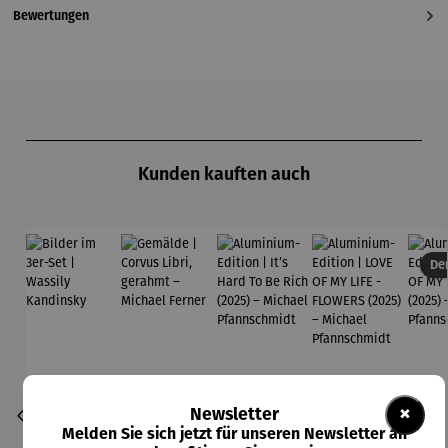
Bewertungen
Produktgalerie überspringen
Kunden kauften auch
Der
×
Newsletter
Melden Sie sich jetzt für unseren Newsletter an