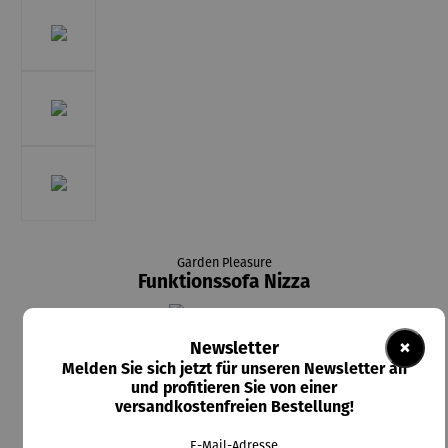
Garden Pleasure
Funktionssofa Nizza
679,95 €
×
Newsletter
Melden Sie sich jetzt für unseren Newsletter an
Preise inkl. MwSt. zzgl. Versandkosten
und profitieren Sie von einer
versandkostenfreien Bestellung!
Lieferzeit: 1-2 Wochen
E-Mail-Adresse