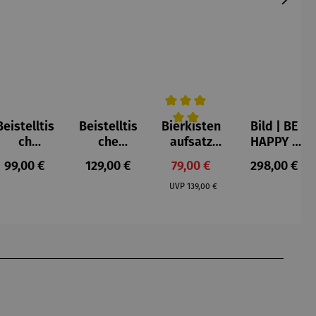
Beistelltis
Beistelltis
Bierkisten
Bild | BE
e Bewertung von 5 von 5 Sternen
Durchschnittliche Bewertung v
ch
che
aufsatz
HAPPY –
Teakholz
Teakholz –
Teak mit
Michael
s:
Regulärer Preis:
Regulärer Preis:
Verkaufspreis:
Regulärer P
99,00 €
129,00 €
79,00 €
298,00 €
rund –
Verwood
Klappe
Pfannsch
Regulärer Preis:
Milton
midt
UVP
139,00 €