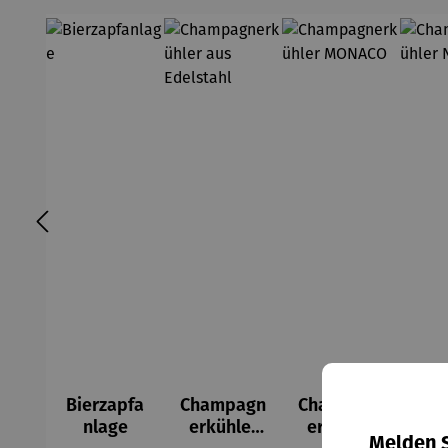
Bierzapfa
Champagn
Champagn
Ch
nlage
erkühler
erkühler
er
Melden S