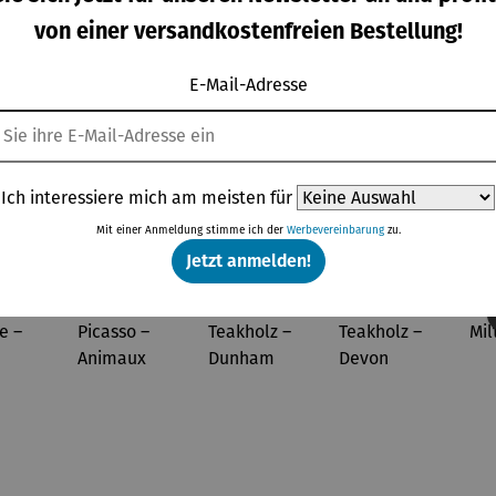
IZZA
integriert
gulärer Preis:
Regulärer Preis:
Regulärer Preis:
Regulärer Pre
9,00 €
24,90 €
169,00 €
37,95 €
em
von einer versandkostenfreien Bestellung!
Kapselsch
neider |
E-Mail-Adresse
VINOSO
Topseller aus der Kategorie Wohnwelt
Ich interessiere mich am meisten für
Mit einer Anmeldung stimme ich der
Werbevereinbarung
zu.
Jetzt anmelden!