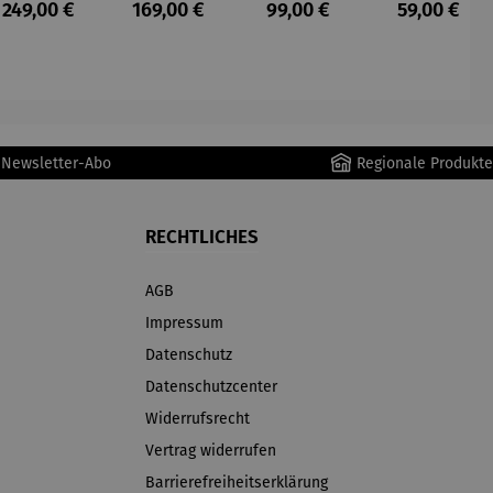
s:
Regulärer Preis:
Regulärer Preis:
Regulärer Preis:
Regulärer P
249,00 €
169,00 €
99,00 €
59,00 €
ger
ger DS02
AutoClean
r Newsletter-Abo
Regionale Produkte
RECHTLICHES
AGB
Impressum
Datenschutz
Datenschutzcenter
Widerrufsrecht
Vertrag widerrufen
Barrierefreiheitserklärung