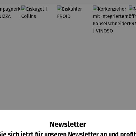
ampagn
Eiskugel |
Eiskühler
Korkenzie
Newsletter
kühler
Collins
FROID
her mit
ie sich jetzt für unseren Newsletter an und profit