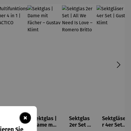
×
Multifunkt
Sektglas |
Sektglas
Sektgläse
ionsöffner
Dame mit
2er Set |
r 4er Set |
ieren Sie