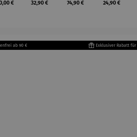
ulärer Preis:
Regulärer Preis:
Regulärer Preis:
Regulärer Prei
0,00 €
32,90 €
74,90 €
24,90 €
lioure"
becher
assen Set
se aus
905) -
aus
| 4 Tassen
Porzellan
enri
Porzellan
&
tisse
| 4er Set
Untertass
en mit
Metallges
enfrei ab 90 €
Exklusiver Rabatt fü
tell