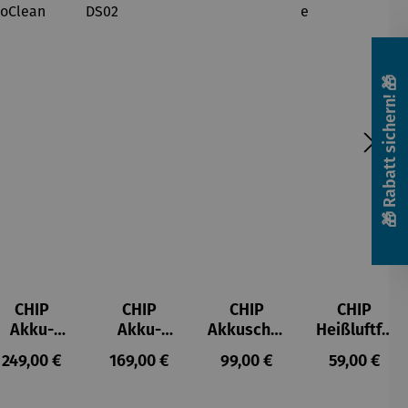
🎁 Rabatt sichern! 🎁
CHIP
CHIP
CHIP
CHIP
Akku-
Akku-
Akkuschra
Heißluftfri
Staubsau
Staubsau
uber
tteuse
s:
Regulärer Preis:
Regulärer Preis:
Regulärer Preis:
Regulärer P
249,00 €
169,00 €
99,00 €
59,00 €
ger
ger DS02
AutoClean