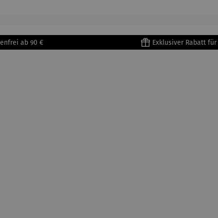
enri
Porzellan
&
tisse
| 4er Set
Untertass
en mit
Metallges
enfrei ab 90 €
Exklusiver Rabatt fü
tell