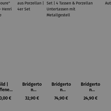
ild |
Bridgerto
Bridgerto
Bridgerto
ffenes
n
n
n
ster in
Espresso
Espressot
Zuckerdo
ulärer Preis:
Regulärer Preis:
Regulärer Preis:
Regulärer Prei
0,00 €
32,90 €
74,90 €
24,90 €
lioure"
becher
assen Set
se aus
905) -
aus
| 4 Tassen
Porzellan