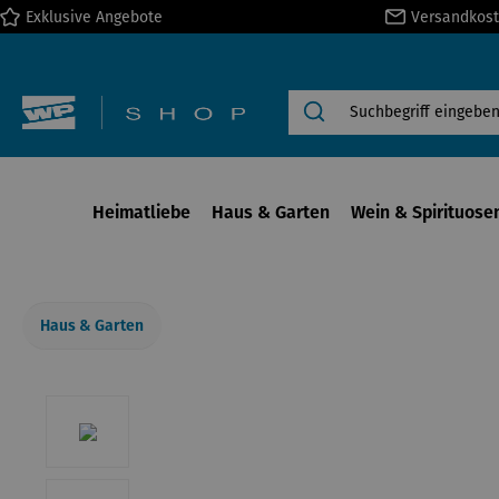
Exklusive Angebote
Versandkost
springen
Zur Hauptnavigation springen
Heimatliebe
Haus & Garten
Wein & Spirituose
Haus & Garten
Bildergalerie überspringen