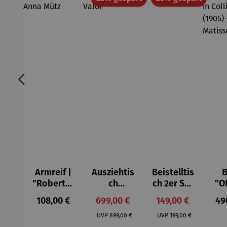
Armreif |
Ausziehtis
Beistelltis
B
"Roberta"
ch
ch 2er Set
"O
– Anna
Aluminium
– Dalias
Fen
Regulärer Preis:
Verkaufspreis:
Verkaufspreis:
Reg
108,00 €
699,00 €
149,00 €
49
Mütz
– Valor
Col
Regulärer Preis:
Regulärer Preis:
(1
UVP
899,00 €
UVP
199,00 €