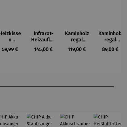
Heizkisse
Infrarot-
Kaminholz
Kaminholz
n
Heizauflag
regal
regal
Rückenab
e
Kalifornie
Missouri
s:
Regulärer Preis:
Regulärer Preis:
Regulärer Preis:
Regulärer P
59,99 €
145,00 €
119,00 €
89,00 €
deckung
n