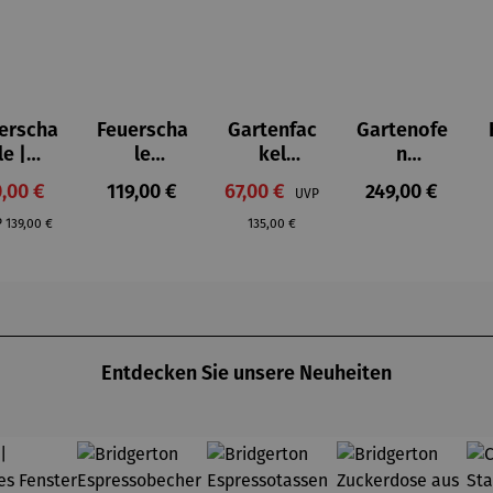
erscha
Feuerscha
Gartenfac
Gartenofe
le |
le
kel
n
shingt
Maryland
ORCHOS
Delaware
rkaufspreis:
Regulärer Preis:
Verkaufspreis:
Regulärer Prei
,00 €
119,00 €
67,00 €
249,00 €
UVP
on
breit
Regulärer Preis:
Regulärer Preis:
P
139,00 €
135,00 €
Entdecken Sie unsere Neuheiten