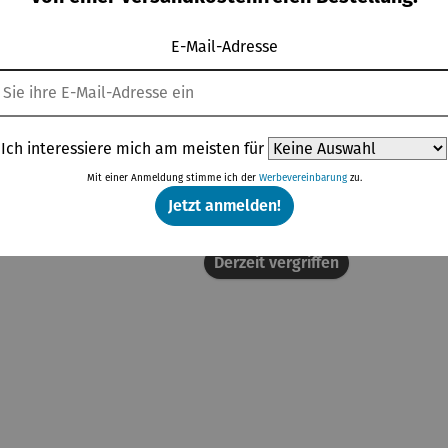
E-Mail-Adresse
Topseller aus der Kategorie Wärme
Ich interessiere mich am meisten für
Mit einer Anmeldung stimme ich der
Werbevereinbarung
zu.
Jetzt anmelden!
Rabatt
Rabatt
% gespart
50% gespart
Derzeit vergriffen