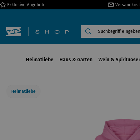
Exklusive Angebote
Versandkost
springen
Zur Hauptnavigation springen
Heimatliebe
Haus & Garten
Wein & Spirituose
Heimatliebe
Bildergalerie überspringen