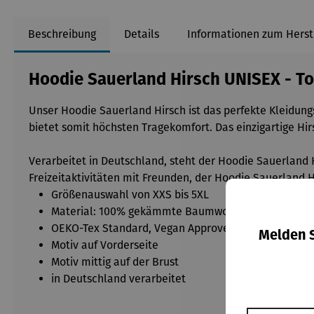
Beschreibung
Details
Informationen zum Herst
Hoodie Sauerland Hirsch UNISEX - To
Unser Hoodie Sauerland Hirsch ist das perfekte Kleidungs
bietet somit höchsten Tragekomfort. Das einzigartige Hi
Verarbeitet in Deutschland, steht der Hoodie Sauerland 
Freizeitaktivitäten mit Freunden, der Hoodie Sauerland Hi
Größenauswahl von XXS bis 5XL
Material: 100% gekämmte Baumwolle
OEKO-Tex Standard, Vegan Approved
Melden S
Motiv auf Vorderseite
Motiv mittig auf der Brust
in Deutschland verarbeitet