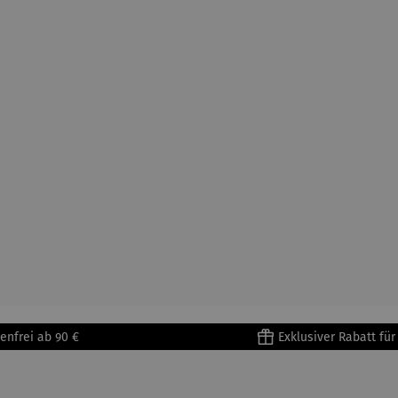
enfrei ab 90 €
Exklusiver Rabatt fü