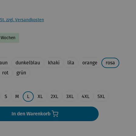
St. zzgl. Versandkosten
-2 Wochen
uswählen
aun
dunkelblau
khaki
lila
orange
rosa
rot
grün
en
S
M
L
XL
2XL
3XL
4XL
5XL
In den Warenkorb