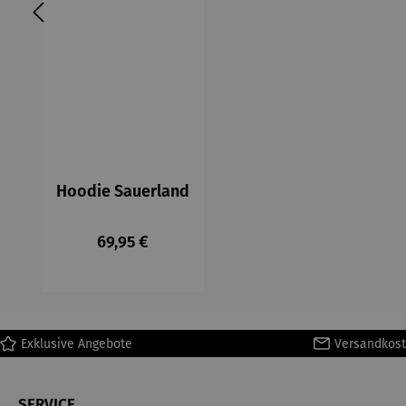
Hoodie Sauerland
Regulärer Preis:
69,95 €
Exklusive Angebote
Versandkost
SERVICE