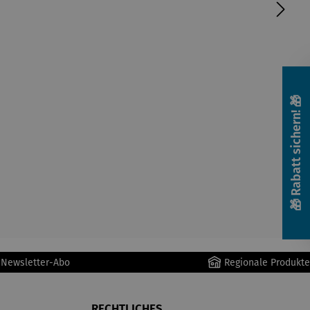
🎁 Rabatt sichern! 🎁
r Newsletter-Abo
Regionale Produkte
RECHTLICHES