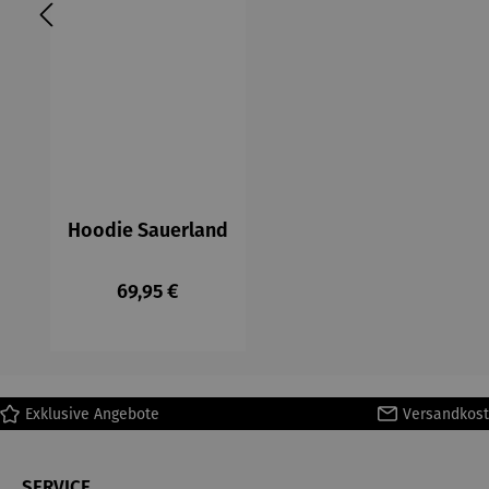
Hoodie Sauerland
Regulärer Preis:
69,95 €
Exklusive Angebote
Versandkost
SERVICE