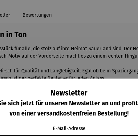
eller
Bewertungen
n in Ton
stück für alle, die stolz auf ihre Heimat Sauerland sind. Der H
rsch-Motiv auf der Vorderseite macht es zu einem echten Hingu
Hirsch für Qualität und Langlebigkeit. Egal ob beim Spaziergan
rsch ist der perfekte Begleiter für jeden Anlass.
Newsletter
ie sich jetzt für unseren Newsletter an und profit
von einer versandkostenfreien Bestellung!
E-Mail-Adresse