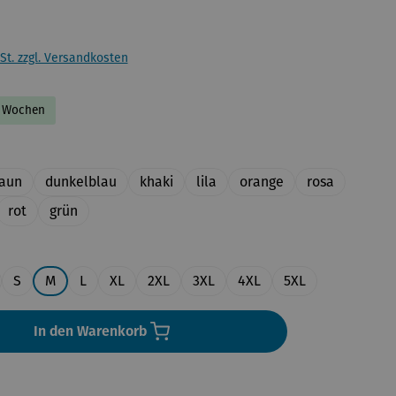
St. zzgl. Versandkosten
-2 Wochen
uswählen
aun
dunkelblau
khaki
lila
orange
rosa
rot
grün
en
S
M
L
XL
2XL
3XL
4XL
5XL
In den Warenkorb