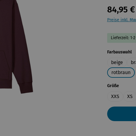
84,95 €
Preise inkl. Mw
Lieferzeit: 1
a
Farbauswahl
beige
br
rotbraun
auswähl
Größe
XXS
XS