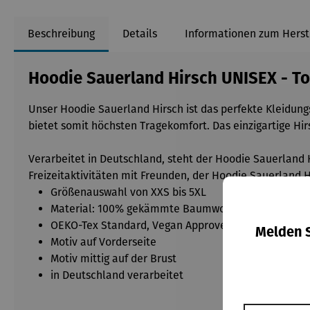
Beschreibung
Details
Informationen zum Herst
Hoodie Sauerland Hirsch UNISEX - To
Unser Hoodie Sauerland Hirsch ist das perfekte Kleidungs
bietet somit höchsten Tragekomfort. Das einzigartige Hi
Verarbeitet in Deutschland, steht der Hoodie Sauerland 
Freizeitaktivitäten mit Freunden, der Hoodie Sauerland Hi
Größenauswahl von XXS bis 5XL
Material: 100% gekämmte Baumwolle
OEKO-Tex Standard, Vegan Approved
Melden S
Motiv auf Vorderseite
Motiv mittig auf der Brust
in Deutschland verarbeitet