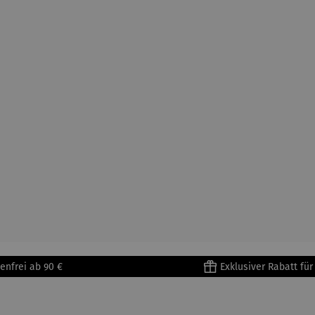
enfrei ab 90 €
Exklusiver Rabatt fü