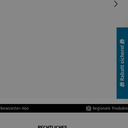
🎁 Rabatt sichern! 🎁
r Newsletter-Abo
Regionale Produkte
RECHTLICHES