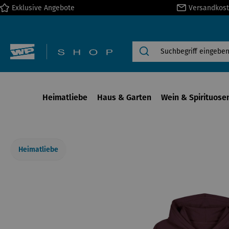
Exklusive Angebote
Versandkost
springen
Zur Hauptnavigation springen
Heimatliebe
Haus & Garten
Wein & Spirituose
Heimatliebe
Bildergalerie überspringen