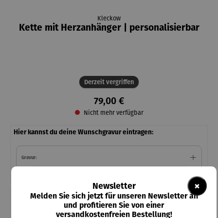
Kleckow
Kette mit Herzanhänger | personalisierbar
Derzeit vergriffen
79,00 €
Nicht mehr verfügbar
Hier kannst du deine Wunschgravur eintragen:
Gravur:
×
Newsletter
Melden Sie sich jetzt für unseren Newsletter an
Teile diese Konfiguration
und profitieren Sie von einer
versandkostenfreien Bestellung!