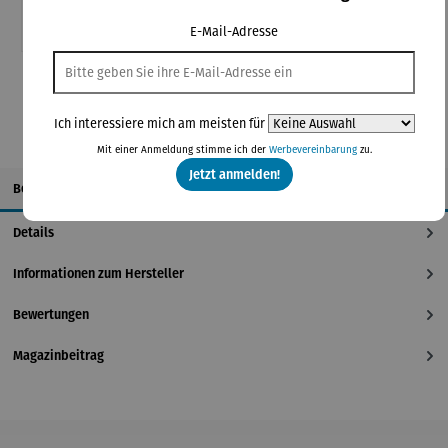
Einmal-Link
Teilen
E-Mail-Adresse
**Aufgrund von Neuberechnungen im Warenkorb sind abweichende
Endpreise möglich.
Ich interessiere mich am meisten für
Mit einer Anmeldung stimme ich der
Werbevereinbarung
zu.
Jetzt anmelden!
Beschreibung
Details
Informationen zum Hersteller
Bewertungen
Magazinbeitrag