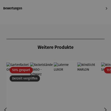
Bewertungen
Produktgalerie überspringen
Weitere Produkte
Rabatt
50% gespart
15
Derzeit vergriffen