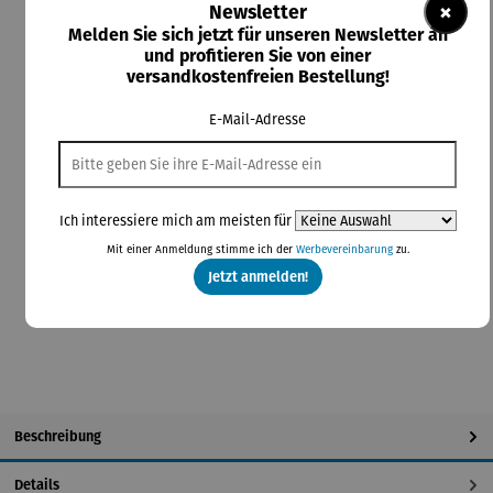
×
Newsletter
UVP
179,00 €
Melden Sie sich jetzt für unseren Newsletter an
und profitieren Sie von einer
Preise inkl. MwSt. zzgl. Versandkosten
versandkostenfreien Bestellung!
Lieferzeit: 5-7 Tage
E-Mail-Adresse
auswählen
Farbauswahl
grau
hellgrau
schwarz
auswählen
Größe
Ich interessiere mich am meisten für
L
M
Mit einer Anmeldung stimme ich der
Werbevereinbarung
zu.
Jetzt anmelden!
In den Warenkorb
Beschreibung
Details