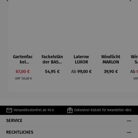
Gartenfac
Fackelstän
Laterne
Windlicht
Win
kel
der BASO
LUXOR
MARLON
S
ORCHOS
- Schwarz
Verkaufspreis:
Regulärer Preis:
Regulärer Preis:
Regulärer Preis:
Ver
67,00 €
54,95 €
Ab
99,00 €
39,90 €
Ab
breit
Regulärer Preis:
UVP
135,00 €
UV
Versandkostenfrei ab 90 €
Exklusiver Rabatt für Newsletter-Abo
SERVICE
RECHTLICHES