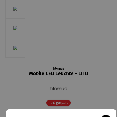
blomus
Mobile LED Leuchte - LITO
Rabatt
10% gespart
161,10 €