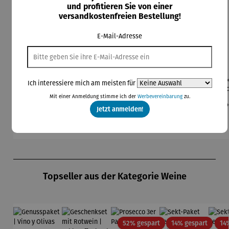
und profitieren Sie von einer
versandkostenfreien Bestellung!
E-Mail-Adresse
Bierzapfa
Champagn
Champagn
Champagn
Eis
Ich interessiere mich am meisten für
nlage
erkühler
erkühler
erkühler
Co
aus
MONACO
NIZZA
Mit einer Anmeldung stimme ich der
Werbevereinbarung
zu.
Regulärer Preis:
Regulärer Preis:
Regulärer Preis:
Regulärer Preis:
Re
199,00 €
59,95 €
249,00 €
199,00 €
24
Edelstahl
Jetzt anmelden!
Produktgalerie überspringen
Topseller aus der Kategorie Weine
Rabatt
Rabatt
52% gespart
14% gespart
14