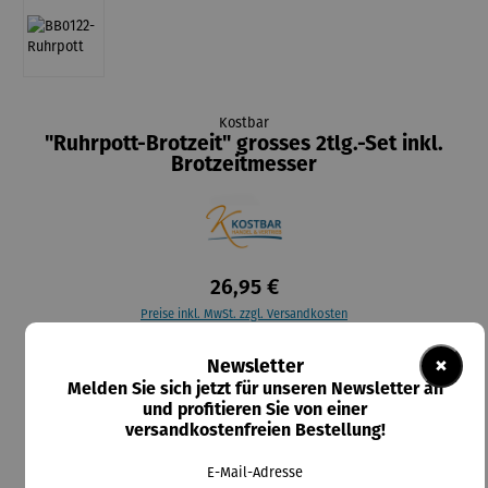
Kostbar
"Ruhrpott-Brotzeit" grosses 2tlg.-Set inkl.
Brotzeitmesser
26,95 €
Preise inkl. MwSt. zzgl. Versandkosten
×
Newsletter
Durchschnittliche Bewertung von 5 von 5 Sternen
1 Bewertung
Melden Sie sich jetzt für unseren Newsletter an
und profitieren Sie von einer
Lieferzeit: 2-5 Tage
versandkostenfreien Bestellung!
auswählen
Messerfarbe
E-Mail-Adresse