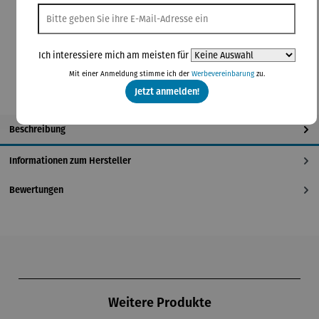
blau
gelb
grün
orange
pink
rot
schwarz
In den Warenkorb
Ich interessiere mich am meisten für
Mit einer Anmeldung stimme ich der
Werbevereinbarung
zu.
Jetzt anmelden!
Beschreibung
Informationen zum Hersteller
Bewertungen
Produktgalerie überspringen
Weitere Produkte