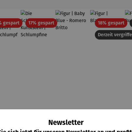
Rabatt
Rabatt
Rab
% gespart
17% gespart
18% gespart
Derzeit vergriff
Newsletter
Die
Die
Figur |
Figur |
wertung von 5 von 5 Sternen
hschnittliche Bewertung von 5 von 5 Sternen
Durchschnittliche Bewertung von 5 von 5 Sternen
lümpfe
Schlümpfe
Baby Blue
Blaumeise