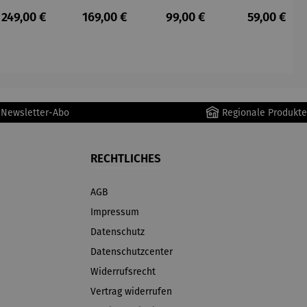
Staubsau
Staubsau
uber
tteuse
s:
Regulärer Preis:
Regulärer Preis:
Regulärer Preis:
Regulärer P
249,00 €
169,00 €
99,00 €
59,00 €
ger
ger DS02
AutoClean
r Newsletter-Abo
Regionale Produkte
RECHTLICHES
AGB
Impressum
Datenschutz
Datenschutzcenter
Widerrufsrecht
Vertrag widerrufen