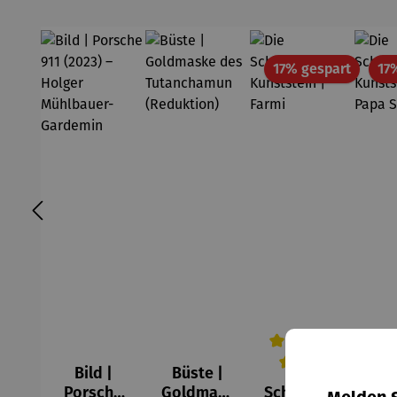
Rabatt
17% gespart
17
Bild |
Büste |
Die
Durchschnittliche Be
Durc
Porsche
Goldmask
Schlümpfe
Sch