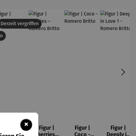
att
Derzeit vergriffen
en
×
Figur |
Figur |
Figur |
Figur |
Buchfink
Cherries –
Coco -
Deeply in