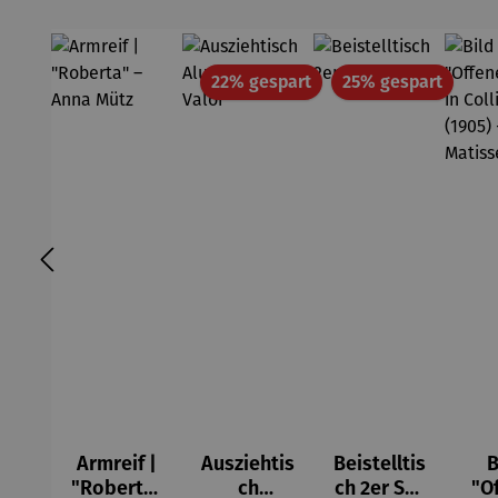
Rabatt
Rabatt
22% gespart
25% gespart
Armreif |
Ausziehtis
Beistelltis
B
"Roberta"
ch
ch 2er Set
"O