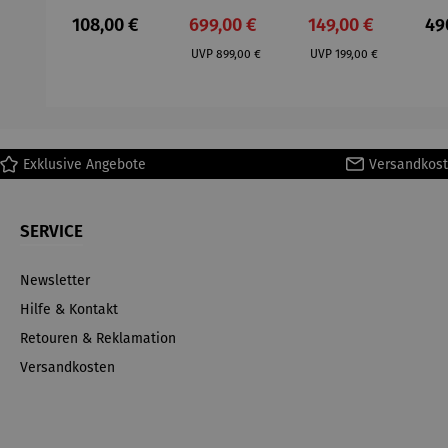
– Anna
Aluminium
– Dalias
Fen
Regulärer Preis:
Verkaufspreis:
Verkaufspreis:
Reg
108,00 €
699,00 €
149,00 €
49
Mütz
– Valor
Col
Regulärer Preis:
Regulärer Preis:
(1
UVP
899,00 €
UVP
199,00 €
H
Ma
Exklusive Angebote
Versandkost
SERVICE
Newsletter
Hilfe & Kontakt
Retouren & Reklamation
Versandkosten