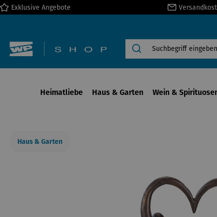
Exklusive Angebote
Versandkost
springen
Zur Hauptnavigation springen
Heimatliebe
Haus & Garten
Wein & Spirituose
Haus & Garten
Bildergalerie überspringen