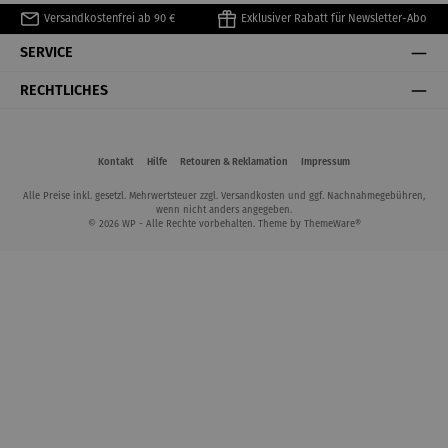
Versandkostenfrei ab 90 €
Exklusiver Rabatt für Newsletter-Abo
SERVICE
RECHTLICHES
Kontakt
Hilfe
Retouren & Reklamation
Impressum
Alle Preise inkl. gesetzl. Mehrwertsteuer zzgl.
Versandkosten
und ggf. Nachnahmegebühren,
wenn nicht anders angegeben.
© 2026 WP - Alle Rechte vorbehalten. Theme by
ThemeWare®