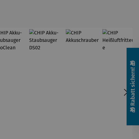
🎁 Rabatt sichern! 🎁