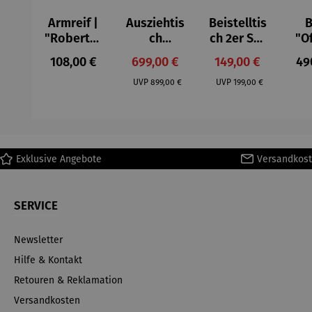
Armreif |
Ausziehtis
Beistelltis
B
"Roberta"
ch
ch 2er Set
"O
– Anna
Aluminium
– Dalias
Fen
Regulärer Preis:
Verkaufspreis:
Verkaufspreis:
Reg
108,00 €
699,00 €
149,00 €
49
Mütz
– Valor
Col
Regulärer Preis:
Regulärer Preis:
(1
UVP
899,00 €
UVP
199,00 €
H
Ma
Exklusive Angebote
Versandkost
SERVICE
Newsletter
Hilfe & Kontakt
Retouren & Reklamation
Versandkosten