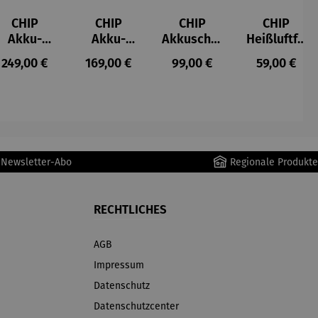
CHIP
CHIP
CHIP
CHIP
Akku-
Akku-
Akkuschra
Heißluftfri
Staubsau
Staubsau
uber
tteuse
s:
Regulärer Preis:
Regulärer Preis:
Regulärer Preis:
Regulärer P
249,00 €
169,00 €
99,00 €
59,00 €
ger
ger DS02
AutoClean
r Newsletter-Abo
Regionale Produkte
RECHTLICHES
AGB
Impressum
Datenschutz
Datenschutzcenter