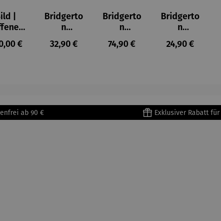
ild |
Bridgerto
Bridgerto
Bridgerto
ffenes
n
n
n
ster in
Espresso
Espressot
Zuckerdo
ulärer Preis:
Regulärer Preis:
Regulärer Preis:
Regulärer Prei
0,00 €
32,90 €
74,90 €
24,90 €
lioure"
becher
assen Set
se aus
905) -
aus
| 4 Tassen
Porzellan
enri
Porzellan
&
tisse
| 4er Set
Untertass
en mit
Metallges
enfrei ab 90 €
Exklusiver Rabatt fü
tell