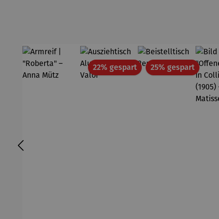
- SAXA
Gold
Edition
Wortmale
rei
Rabatt
Rabatt
22% gespart
25% gespart