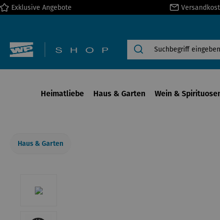
Exklusive Angebote
Versandkost
springen
Zur Hauptnavigation springen
Heimatliebe
Haus & Garten
Wein & Spirituose
Haus & Garten
Bildergalerie überspringen