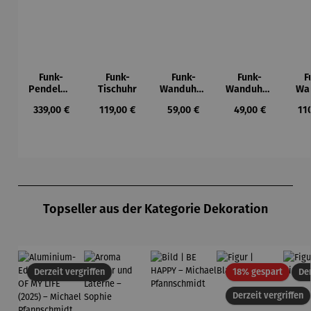
Funk-
Funk-
Funk-
Funk-
F
Pendelwa
Tischuhr
Wanduhr |
Wanduhr |
Wa
nduhr |
Bedruckte
Holzoptik
A
Regulärer Preis:
Regulärer Preis:
Regulärer Preis:
Regulärer Preis:
Reg
339,00 €
119,00 €
59,00 €
49,00 €
11
Schwarz
s
Silber
Ziffernblat
t
Produktgalerie überspringen
Topseller aus der Kategorie Dekoration
Rabatt
Derzeit vergriffen
18% gespart
Der
Derzeit vergriffen