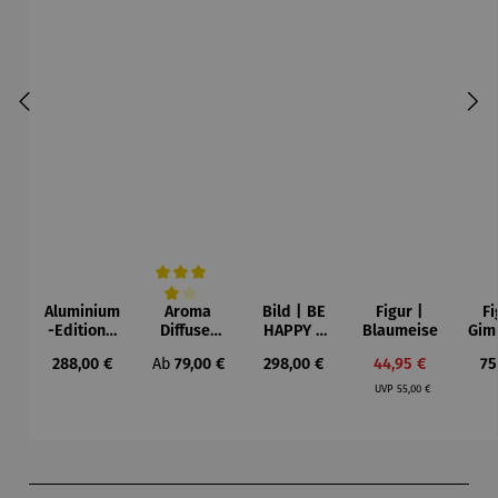
Aluminium
Aroma
Bild | BE
Figur |
Fi
Durchschnittliche Bewertung von 4 von 5 Sternen
-Edition |
Diffuser
HAPPY –
Blaumeise
Gim
LOVE OF
und
Michael
Regulärer Preis:
Regulärer Preis:
Regulärer Preis:
Verkaufspreis:
Re
288,00 €
Ab
79,00 €
298,00 €
44,95 €
75
MY LIFE
Laterne –
Pfannsch
Regulärer Preis:
(2025) –
Sophie
midt
UVP
55,00 €
Michael
Pfannsch
midt
Produktgalerie überspringen