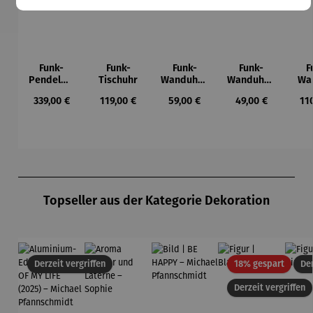
Funk-
Funk-
Funk-
Funk-
F
Pendelwa
Tischuhr
Wanduhr |
Wanduhr |
Wa
nduhr |
Bedruckte
Holzoptik
A
Regulärer Preis:
Regulärer Preis:
Regulärer Preis:
Regulärer Preis:
Reg
339,00 €
119,00 €
59,00 €
49,00 €
11
Schwarz
s
Silber
Ziffernblat
t
Produktgalerie überspringen
Topseller aus der Kategorie Dekoration
Rabatt
Derzeit vergriffen
18% gespart
Der
Derzeit vergriffen