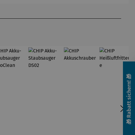
asser
🎁 Rabatt sichern! 🎁