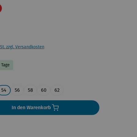
Rabatt
St. zzgl. Versandkosten
4 Tage
ählen
54
56
58
60
62
In den Warenkorb