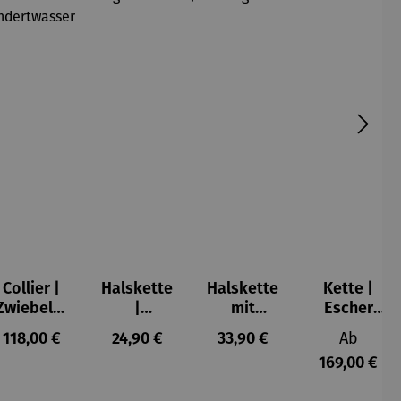
Collier |
Halskette
Halskette
Kette |
Zwiebeltu
|
mit
Escher
rm –
Hortensie
Katzenanh
Kugel
s:
Regulärer Preis:
Regulärer Preis:
Regulärer Preis:
Reguläre
118,00 €
24,90 €
33,90 €
Ab
Friedensr
blaugrün
änger |
169,00 €
eich
Sterling
Hundertw
Silber