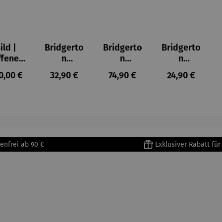
ild |
Bridgerto
Bridgerto
Bridgerto
ffenes
n
n
n
ster in
Espresso
Espressot
Zuckerdo
ulärer Preis:
Regulärer Preis:
Regulärer Preis:
Regulärer Prei
0,00 €
32,90 €
74,90 €
24,90 €
lioure"
becher
assen Set
se aus
905) -
aus
| 4 Tassen
Porzellan
enri
Porzellan
&
tisse
| 4er Set
Untertass
en mit
Metallges
enfrei ab 90 €
Exklusiver Rabatt fü
tell