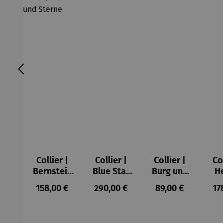
Collier |
Collier |
Collier |
Co
Bernstein
Blue Star
Burg und
H
– Sonne,
– Petra
Sonne –
Regulärer Preis:
Regulärer Preis:
Regulärer Preis:
Re
158,00 €
290,00 €
89,00 €
17
Mond und
Waszak
Paul Klee
Sterne