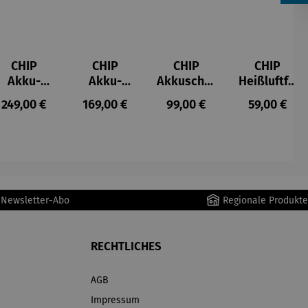
CHIP
CHIP
CHIP
CHIP
Akku-
Akku-
Akkuschra
Heißluftfri
Staubsau
Staubsau
uber
tteuse
s:
Regulärer Preis:
Regulärer Preis:
Regulärer Preis:
Regulärer P
249,00 €
169,00 €
99,00 €
59,00 €
ger
ger DS02
AutoClean
r Newsletter-Abo
Regionale Produkte
RECHTLICHES
AGB
Impressum