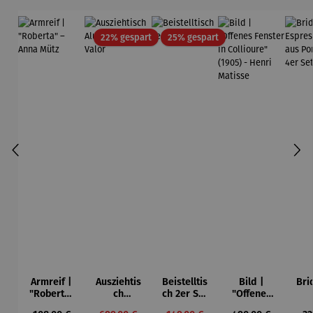
Rabatt
Rabatt
22% gespart
25% gespart
Armreif |
Ausziehtis
Beistelltis
Bild |
Bri
"Roberta"
ch
ch 2er Set
"Offenes
– Anna
Aluminium
– Dalias
Fenster in
Esp