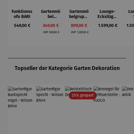
Funktionss
Gartenmö
Gartenmö
Lounge-
Lo
ofa BARI
bel
belgruppe
Ecksitzgru
Lounge
aus
ppe |
D
Regulärer Preis:
Verkaufspreis:
Verkaufspreis:
Regulärer Preis:
Reg
549,00 €
349,00 €
899,00 €
1.599,00 €
1.5
Set aus
Teakholz |
TULUM
Regulärer Preis:
Regulärer Preis:
Eukalyptu
Bank &
UVP
599,00 €
UVP
1.287,00 €
s - Noja
Tisch –
Ashford
Produktgalerie überspringen
Topseller der Kategorie Garten Dekoration
Rabatt
25% gespart