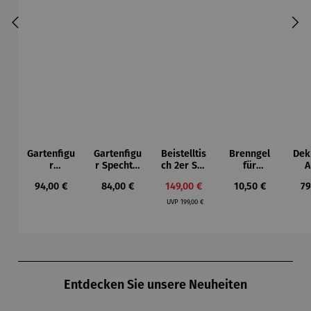
Gartenfigu
Gartenfigu
Beistelltis
Brenngel
Dek
r
r Specht -
ch 2er Set
für
A
Buntspech
Wilson
– Dalias
Gelfeuerst
Regulärer Preis:
Regulärer Preis:
Verkaufspreis:
Regulärer Preis:
Re
94,00 €
84,00 €
149,00 €
10,50 €
79
t Vogel -
Bhire
elle -
Regulärer Preis:
Wilson
FUOCO
UVP
199,00 €
Bhire
Produktgalerie überspringen
Entdecken Sie unsere Neuheiten