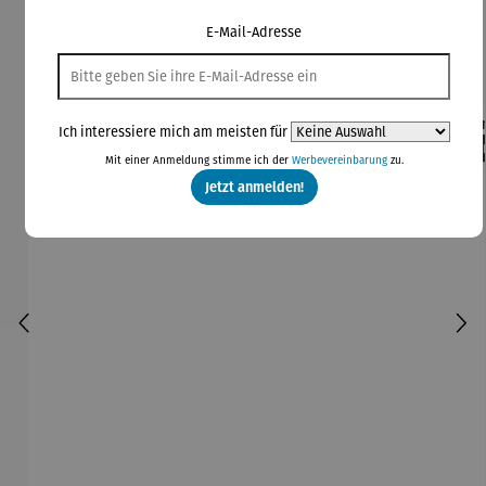
Produktgalerie überspringen
E-Mail-Adresse
Kunden kauften auch
Ich interessiere mich am meisten für
Rabatt
Rabatt
42% gespart
30% gespart
Der
Mit einer Anmeldung stimme ich der
Werbevereinbarung
zu.
Derzeit vergriffen
Jetzt anmelden!