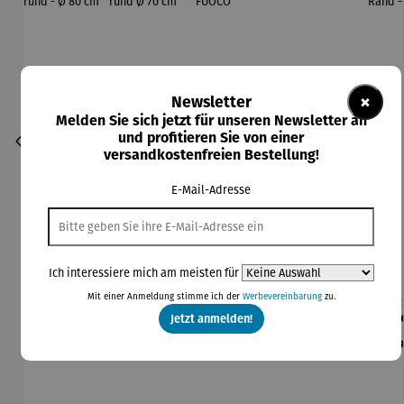
×
Newsletter
Melden Sie sich jetzt für unseren Newsletter an
und profitieren Sie von einer
versandkostenfreien Bestellung!
E-Mail-Adresse
Ich interessiere mich am meisten für
Mit einer Anmeldung stimme ich der
Werbevereinbarung
zu.
Basis für
Bodenplat
Brenngel
Decke mit
Dec
Feuerscha
te für
für
Ärmeln
Feu
Jetzt anmelden!
len rund -
Feuerkorb
Gelfeuerst
l
Regulärer Preis:
Regulärer Preis:
Regulärer Preis:
Regulärer Preis:
Re
48,93 €
69,90 €
10,50 €
74,95 €
49
Ø 80 cm
rund Ø 70
elle -
Ran
cm
FUOCO
61