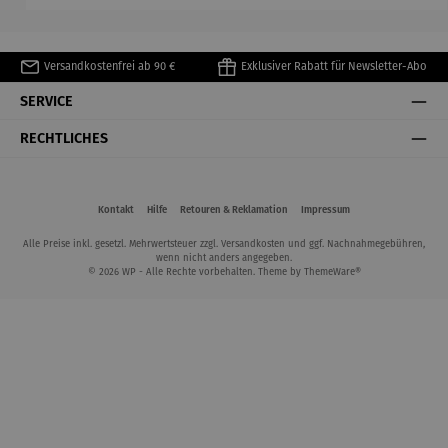
Versandkostenfrei ab 90 €
Exklusiver Rabatt für Newsletter-Abo
SERVICE
RECHTLICHES
Kontakt
Hilfe
Retouren & Reklamation
Impressum
Alle Preise inkl. gesetzl. Mehrwertsteuer zzgl.
Versandkosten
und ggf. Nachnahmegebühren,
wenn nicht anders angegeben.
© 2026 WP - Alle Rechte vorbehalten. Theme by
ThemeWare®