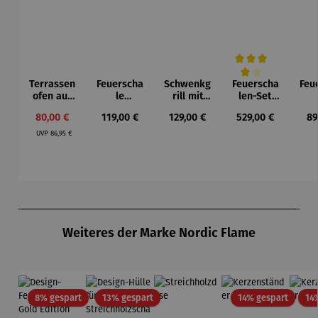
Terrassen
Feuerscha
Schwenkg
Feuerscha
Feu
Durchschnittliche Be
ofen aus
le
rill mit
len-Set
Gusseisen
Maryland
Grillrost
Arizona
Lou
Verkaufspreis:
Regulärer Preis:
Regulärer Preis:
Regulärer Preis:
Re
80,00 €
119,00 €
129,00 €
529,00 €
89
mit
Regulärer Preis:
Grillrost
UVP
86,95 €
Produktgalerie überspringen
Weiteres der Marke Nordic Flame
Rabatt
Rabatt
Rabatt
8% gespart
13% gespart
14% gespart
14