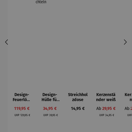
Design-
Design-
Streichhol
Kerzenstä
Ker
Feuerlösc
Hülle für
zdose
nder weiß
n
her | Gold
Streichhol
sc
Verkaufspreis:
Verkaufspreis:
Regulärer Preis:
Verkaufspreis:
Ver
119,95 €
34,95 €
14,95 €
Ab
29,95 €
Ab
Edition
zschachtel
Regulärer Preis:
Regulärer Preis:
Regulärer Preis:
n
UVP
129,95 €
UVP
39,95 €
UVP
34,95 €
UV