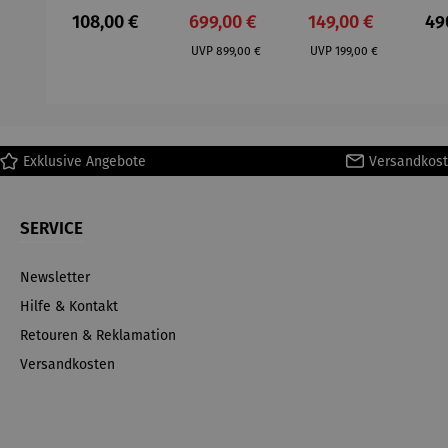
– Anna
Aluminium
– Dalias
Fen
Regulärer Preis:
Verkaufspreis:
Verkaufspreis:
Reg
108,00 €
699,00 €
149,00 €
49
Mütz
– Valor
Col
Regulärer Preis:
Regulärer Preis:
(1
UVP
899,00 €
UVP
199,00 €
H
Ma
Exklusive Angebote
Versandkost
SERVICE
Newsletter
Hilfe & Kontakt
Retouren & Reklamation
Versandkosten