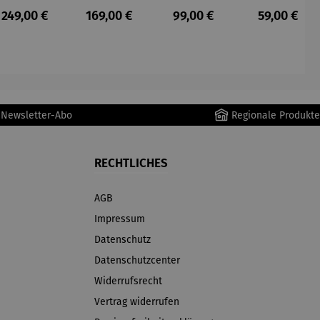
Staubsau
Staubsau
uber
tteuse
s:
Regulärer Preis:
Regulärer Preis:
Regulärer Preis:
Regulärer P
249,00 €
169,00 €
99,00 €
59,00 €
ger
ger DS02
AutoClean
r Newsletter-Abo
Regionale Produkte
RECHTLICHES
AGB
Impressum
Datenschutz
Datenschutzcenter
Widerrufsrecht
Vertrag widerrufen