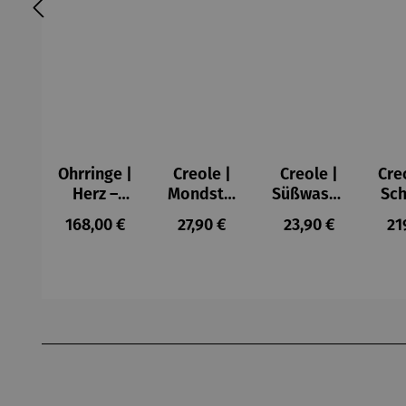
Ohrringe |
Creole |
Creole |
Cre
Herz –
Mondstei
Süßwasse
Sch
Juliet
n Perle
rperle
Regulärer Preis:
Regulärer Preis:
Regulärer Preis:
Re
168,00 €
27,90 €
23,90 €
21
Produktgalerie überspringen