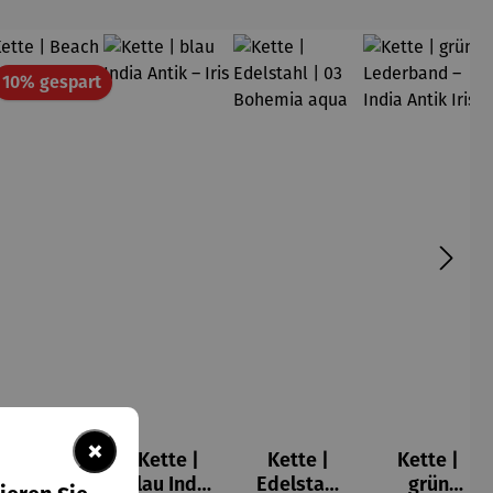
att
Rabatt
10% gespart
×
Kette |
Kette |
Kette |
Kette |
Beach 03
blau India
Edelstahl
grün