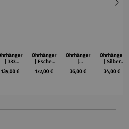
Ohrhänger
Ohrhänger
Ohrhänger
Ohrhänger
| 333
| Escher
|
| Silber
Gelbgold
Kugel
Rhodinier
vergoldet
s:
Regulärer Preis:
Regulärer Preis:
Regulärer Preis:
Regulärer P
139,00 €
172,00 €
36,00 €
34,00 €
– Herz
t | 03
– Anker
Bohemia
lila