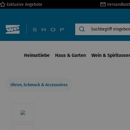
Exklusive Angebote
Versandkost
springen
Zur Hauptnavigation springen
Heimatliebe
Haus & Garten
Wein & Spirituose
Uhren, Schmuck & Accessoires
Bildergalerie überspringen