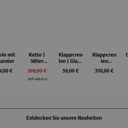
ole mit
Kette |
Klappcreo
Klappcreo
arnier
585er
len | Glanz
len
Gold
rechtecki
Süßwasse
gulärer Preis:
Verkaufspreis:
Regulärer Preis:
Regulärer Prei
9,00 €
399,00 €
59,00 €
310,00 €
dreifarbig
g
rperle
Regulärer Preis:
teilrhodini
UVP
499,00 €
ert
Entdecken Sie unsere Neuheiten