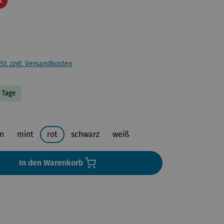
t
St. zzgl. Versandkosten
5 Tage
uswählen
n
mint
rot
schwarz
weiß
In den Warenkorb