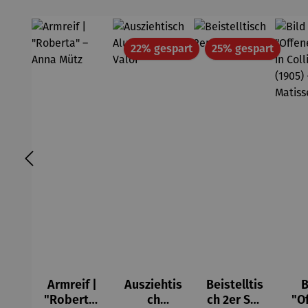
Rabatt
Rabatt
22% gespart
25% gespart
Armreif |
Ausziehtis
Beistelltis
B
"Roberta"
ch
ch 2er Set
"O