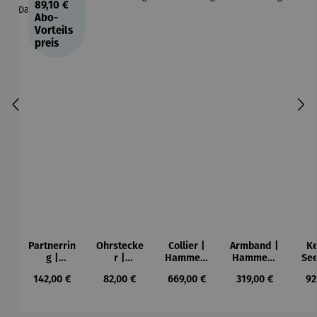
89,10 €
Abo-
Vorteils
preis
Partnerrin
Ohrstecke
Collier |
Armband |
Ke
g |
r |
Hammers
Hammers
See
Hammers
Hammers
chlag
chlag
Regulärer Preis:
Regulärer Preis:
Regulärer Preis:
Regulärer Preis:
Re
142,00 €
82,00 €
669,00 €
319,00 €
92
chlag |
chlag
Damen