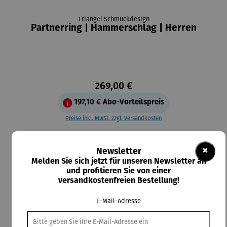
Triangel Schmuckdesign
Partnerring | Hammerschlag | Herren
269,00 €
197,10 €
Abo-Vorteilspreis
Preise inkl. MwSt. zzgl. Versandkosten
Lieferzeit: 3-5 Tage
×
Newsletter
auswählen
Ringweite
Melden Sie sich jetzt für unseren Newsletter an
und profitieren Sie von einer
52
54
56
58
60
62
64
66
68
versandkostenfreien Bestellung!
In den Warenkorb
E-Mail-Adresse