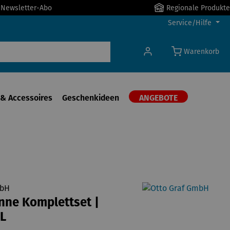
r Newsletter-Abo
Regionale Produkte
Service/Hilfe
Warenkorb
& Accessoires
Geschenkideen
ANGEBOTE
mbH
nne Komplettset |
 L