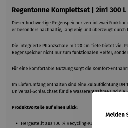
Regentonne Komplettset | 2in1 300 L
Dieser hochwertige Regenspeicher vereint zwei Funktionen
er besonders nachhaltig, langlebig und überzeugt durch 
Die integrierte Pflanzschale mit 20 cm Tiefe bietet viel 
Regenspeicher nicht nur zum funktionalen Helfer, sonder
Für eine komfortable Nutzung sorgt die Komfort-Entnahm
Im Lieferumfang enthalten sind eine Zulaufdichtung DN 19
Universal-Schlauchset für die Wasserentnahme und die Re
Produktvorteile auf einen Blick:
Melden S
Hergestellt aus 100 % Recycling-Kunststoff