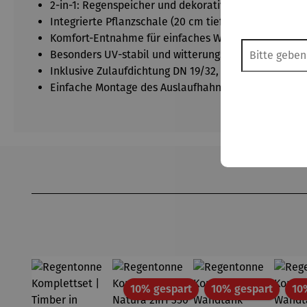
2-in-1: Regenspeicher und dekoratives Pflanzelemen
Integrierte Pflanzschale (20 cm tief), entnehmbar z
Komfort-Entnahme für einfaches Wasserzapfen
Besonders UV-stabil und witterungsbeständig
Inklusive Zulaufdichtung DN 19/32, Pflanzvlies und 
Einfache Montage des Auslaufhahns ohne Bohren
Produktgalerie überspringen
Rabatt
Rabatt
10% gespart
10% gespart
10