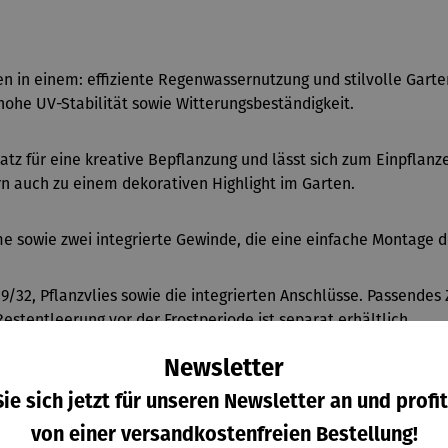
 in einem: effiziente Regenwassernutzung und stilvolle Garten
hohe UV-Stabilität sowie Witterungsbeständigkeit.
Platz für eine kreative Bepflanzung und lässt sich zum Einpfla
n auch zu einem dekorativen Highlight im Garten.
e sowie zwei integrierte Gewinde, die eine einfache Montage
/32, Pflanzvlies sowie die integrierten Anschl
üsse. Passendes
stentleerung vor der Frostperiode ist separat erhältlich.
Newsletter
ie sich jetzt für unseren Newsletter an und profit
von einer versandkostenfreien Bestellung!