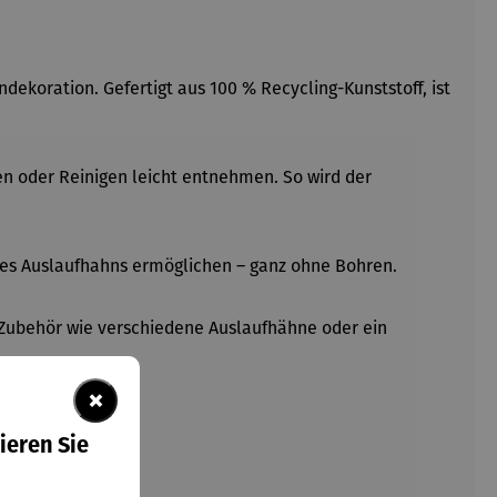
dekoration. Gefertigt aus 100 % Recycling-Kunststoff, ist
nzen oder Reinigen leicht entnehmen. So wird der
 des Auslaufhahns ermöglichen
– ganz ohne Bohren.
 Zubehör wie verschiedene Auslaufhähne oder ein
×
ieren Sie