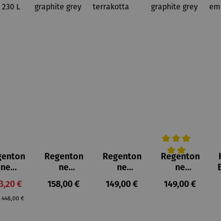
genton
Regenton
Regenton
Regenton
Durchschnittlich
ne
ne
ne
ne
pletts
Kompletts
Kompletts
Kompletts
rkaufspreis:
Regulärer Preis:
Regulärer Preis:
Regulärer Prei
3,20 €
158,00 €
149,00 €
149,00 €
et |
et | Milo
et |
et | Azura
Regulärer Preis:
ndtank
230 L
Amphore
230 L
P
448,00 €
oody
graphite
240 L
graphite