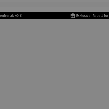
30 L
grey
terrakotta
grey
enfrei ab 90 €
Exklusiver Rabatt fü