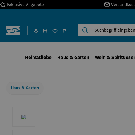
Exklusive Angebote
Versandkost
springen
Zur Hauptnavigation springen
Heimatliebe
Haus & Garten
Wein & Spirituose
Haus & Garten
Bildergalerie überspringen