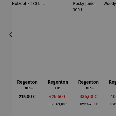
Regenton
Regenton
Regenton
Re
ne
ne
ne
Kompletts
Kompletts
Kompletts
Kom
Regulärer Preis:
Verkaufspreis:
Verkaufspreis:
Ve
215,00 €
426,60 €
336,60 €
40
et |
et |
et |
Regulärer Preis:
Regulärer Preis:
Timber in
Natura
Wandtank
Wa
UVP
474,00 €
UVP
374,00 €
UV
Holzoptik
2in1 350 L
Rocky
W