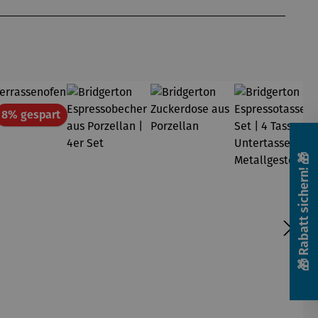
att
Rabatt
8% gespart
🎁 Rabatt sichern! 🎁