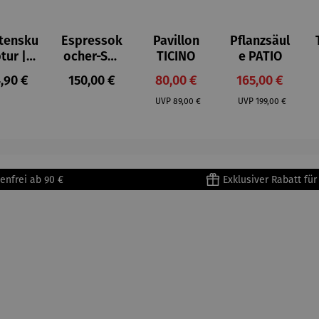
tensku
Espressok
Pavillon
Pflanzsäul
ptur |
ocher-Set
TICINO
e PATIO
ststei
7-tlg. |
gulärer Preis:
Regulärer Preis:
Verkaufspreis:
Verkaufspreis:
,90 €
150,00 €
80,00 €
165,00 €
 Prinz
Limited
Regulärer Preis:
Regulärer Preis:
iend –
Edition
UVP
89,00 €
UVP
199,00 €
ntoine
Bialetti &
Saint-
The North
upéry
Face
enfrei ab 90 €
Exklusiver Rabatt fü