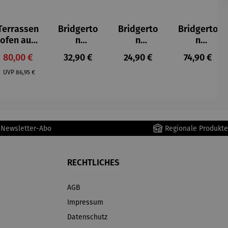
Terrassen
Bridgerto
Bridgerto
Bridgerto
ofen aus
n
n
n
Gusseisen
Espresso
Zuckerdo
Espressot
Verkaufspreis:
Regulärer Preis:
Regulärer Preis:
Regulärer P
80,00 €
32,90 €
24,90 €
74,90 €
becher
se aus
assen Set
Regulärer Preis:
aus
Porzellan
| 4 Tassen
UVP
86,95 €
Porzellan
&
| 4er Set
Untertass
en mit
Metallges
r Newsletter-Abo
Regionale Produkte
tell
RECHTLICHES
AGB
Impressum
Datenschutz