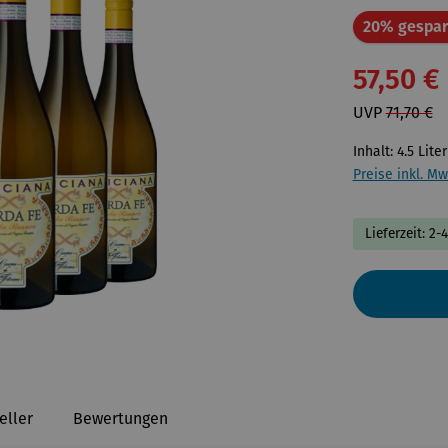
20% gespar
57,50 €
UVP
71,70 €
Inhalt:
4.5 Lite
Preise inkl. Mw
Lieferzeit: 2-
eller
Bewertungen