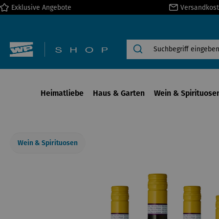
Exklusive Angebote
Versandkost
springen
Zur Hauptnavigation springen
Heimatliebe
Haus & Garten
Wein & Spirituose
Wein & Spirituosen
Bildergalerie überspringen