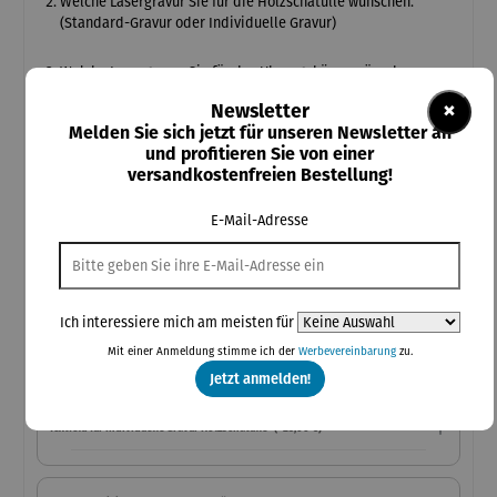
Welche Lasergravur Sie für die Holzschatulle wünschen.
(Standard-Gravur oder Individuelle Gravur)
Welche Lasergravur Sie für das Uhrengehäuse wünschen.
×
Newsletter
Welche Schriftart für die individuellen Gravuren verwendet
Melden Sie sich jetzt für unseren Newsletter an
werden soll.
und profitieren Sie von einer
versandkostenfreien Bestellung!
Kein Umtausch oder Rücknahme bei Designprodukten mit Gravur
möglich!
E-Mail-Adresse
Auswahl Gratis Kette
Ich interessiere mich am meisten für
Mit einer Anmeldung stimme ich der
Werbevereinbarung
zu.
Auswahl Standard Gravur Holzschatulle
(+25,00 €)
Jetzt anmelden!
Textfeld für Individuelle Gravur Holzschatulle
(+25,00 €)