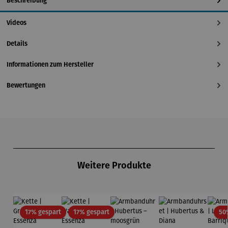
Beschreibung
Videos
Details
Informationen zum Hersteller
Bewertungen
Produktgalerie überspringen
Weitere Produkte
Rabatt
Rabatt
17% gespart
17% gespart
50