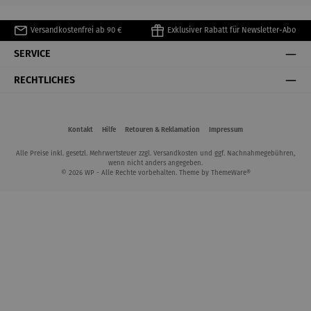
Versandkostenfrei ab 90 €
Exklusiver Rabatt für Newsletter-Abo
SERVICE
RECHTLICHES
Kontakt
Hilfe
Retouren & Reklamation
Impressum
Alle Preise inkl. gesetzl. Mehrwertsteuer zzgl.
Versandkosten
und ggf. Nachnahmegebühren,
wenn nicht anders angegeben.
© 2026 WP - Alle Rechte vorbehalten. Theme by
ThemeWare®