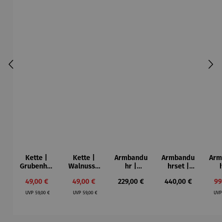
Kette |
Kette |
Armbandu
Armbandu
Arm
Grubenhol
Walnussh
hr |
hrset |
z –
olz –
Hubertus
Hubertus
Leb
Verkaufspreis:
Verkaufspreis:
Regulärer Preis:
Regulärer Preis:
Ve
49,00 €
49,00 €
229,00 €
440,00 €
99
Essenza
Essenza
–
& Diana
u
Regulärer Preis:
Regulärer Preis:
moosgrün
Bar
UVP
59,00 €
UVP
59,00 €
UV