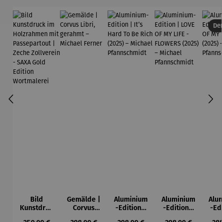
Der
Bild
Gemälde |
Aluminium
Aluminium
Alu
Kunstdruc
Corvus
-Edition |
-Edition |
-Ed
k im
Libri,
It’s Hard
LOVE OF
LO