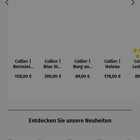
Collier |
Collier |
Collier |
Collier |
Col
Durc
Bernstein
Blue Star
Burg und
Helena
Led
– Sonne,
– Petra
Sonne –
Regulärer Preis:
Regulärer Preis:
Regulärer Preis:
Regulärer Preis:
Re
158,00 €
290,00 €
89,00 €
178,00 €
89
Mond und
Waszak
Paul Klee
Leb
Sterne
u
Gu
K
Produktgalerie überspringen
Entdecken Sie unsere Neuheiten