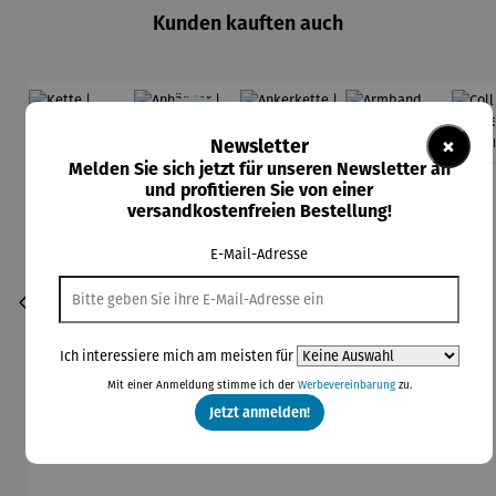
Kunden kauften auch
140,00 €
×
Newsletter
Abo-
Melden Sie sich jetzt für unseren Newsletter an
Vorteils
und profitieren Sie von einer
preis
versandkostenfreien Bestellung!
E-Mail-Adresse
Ich interessiere mich am meisten für
Mit einer Anmeldung stimme ich der
Werbevereinbarung
zu.
Jetzt anmelden!