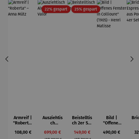
Rabatt
Rabatt
22% gespart
25% gespart
Armreif |
Ausziehtis
Beistelltis
Bild |
Bri
"Roberta"
ch
ch 2er Set
"Offenes
– Anna
Aluminium
– Dalias
Fenster in
Esp
Regulärer Preis:
Verkaufspreis:
Verkaufspreis:
Regulärer Preis:
Re
108,00 €
699,00 €
149,00 €
490,00 €
32
Mütz
– Valor
Collioure"
ech
Regulärer Preis:
Regulärer Preis:
(1905) -
Por