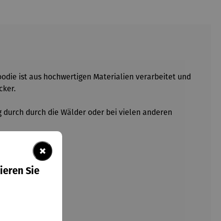
oodie ist aus hochwertigen Materialien verarbeitet und
cker.
g durch durch die Wälder oder bei vielen anderen
×
ieren Sie