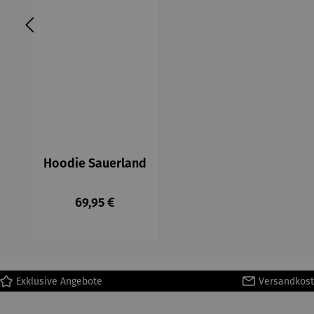
Hoodie Sauerland
Regulärer Preis:
69,95 €
Exklusive Angebote
Versandkost