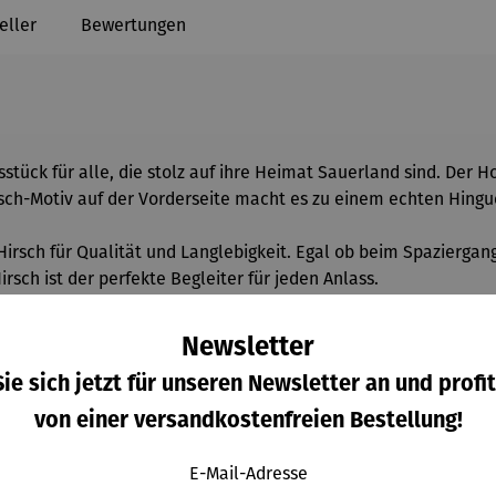
eller
Bewertungen
stück für alle, die stolz auf ihre Heimat Sauerland sind. Der H
rsch-Motiv auf der Vorderseite macht es zu einem echten Hingu
Hirsch für Qualität und Langlebigkeit. Egal ob beim Spaziergan
rsch ist der perfekte Begleiter für jeden Anlass.
Newsletter
ie sich jetzt für unseren Newsletter an und profit
von einer versandkostenfreien Bestellung!
E-Mail-Adresse