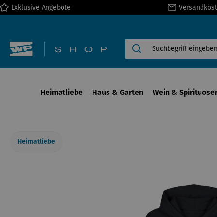
Exklusive Angebote
Versandkost
springen
Zur Hauptnavigation springen
Heimatliebe
Haus & Garten
Wein & Spirituose
Heimatliebe
Bildergalerie überspringen