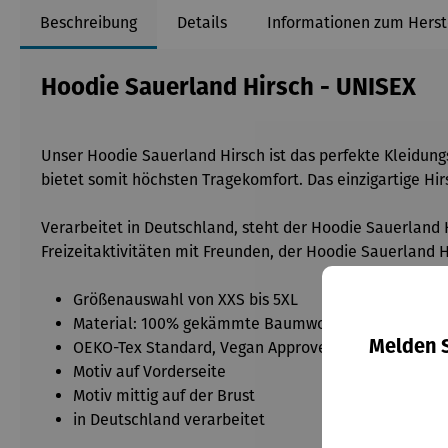
Beschreibung
Details
Informationen zum Herst
Hoodie Sauerland Hirsch - UNISEX
Unser Hoodie Sauerland Hirsch ist das perfekte Kleidungs
bietet somit höchsten Tragekomfort. Das einzigartige Hi
Verarbeitet in Deutschland, steht der Hoodie Sauerland 
Freizeitaktivitäten mit Freunden, der Hoodie Sauerland Hi
Größenauswahl von XXS bis 5XL
Material: 100% gekämmte Baumwolle
Melden S
OEKO-Tex Standard, Vegan Approved
Motiv auf Vorderseite
Motiv mittig auf der Brust
in Deutschland verarbeitet