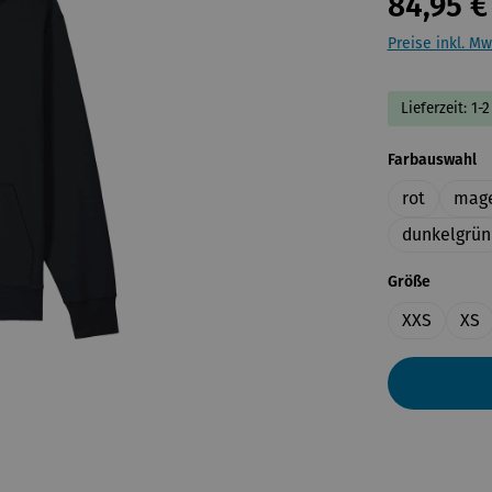
84,95 €
Preise inkl. Mw
Lieferzeit: 1
a
Farbauswahl
rot
mag
dunkelgrün
auswähl
Größe
XXS
XS