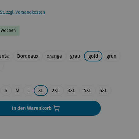
St. zzgl. Versandkosten
-2 Wochen
uswählen
enta
Bordeaux
orange
grau
gold
grün
en
S
M
L
XL
2XL
3XL
4XL
5XL
In den Warenkorb