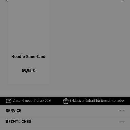
Hoodie Sauerland
Regulärer Preis:
69,95 €
Versandkostenfrei ab 90 €
Exklusiver Rabatt für Newsletter-Abo
SERVICE
RECHTLICHES