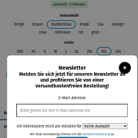
Lieferzeit: 1-2 Wochen
auswählen
Farbauswahl
beige
braun
dunkelblau
khaki
lila
orange
rosa
rotbraun
rot
grün
auswählen
Größe
XXS
XS
S
M
L
XL
2XL
3XL
4XL
5XL
×
Newsletter
Melden Sie sich jetzt für unseren Newsletter an
In den Warenkorb
und profitieren Sie von einer
versandkostenfreien Bestellung!
E-Mail-Adresse
Beschreibung
Ich interessiere mich am meisten für
Details
Mit einer Anmeldung stimme ich der
Werbevereinbarung
zu.