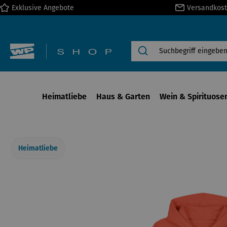
Exklusive Angebote
Versandkost
springen
Zur Hauptnavigation springen
Heimatliebe
Haus & Garten
Wein & Spirituose
Heimatliebe
Bildergalerie überspringen