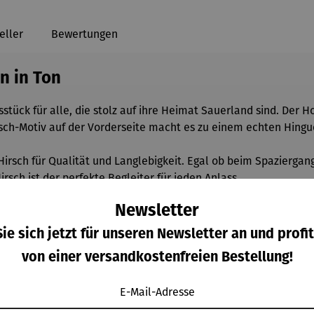
eller
Bewertungen
n in Ton
stück für alle, die stolz auf ihre Heimat Sauerland sind. Der H
rsch-Motiv auf der Vorderseite macht es zu einem echten Hingu
Hirsch für Qualität und Langlebigkeit. Egal ob beim Spaziergan
rsch ist der perfekte Begleiter für jeden Anlass.
Newsletter
ie sich jetzt für unseren Newsletter an und profit
von einer versandkostenfreien Bestellung!
E-Mail-Adresse