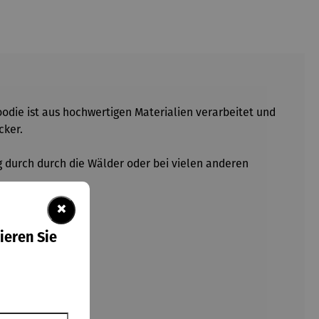
oodie ist aus hochwertigen Materialien verarbeitet und
cker.
g durch durch die Wälder oder bei vielen anderen
×
ieren Sie