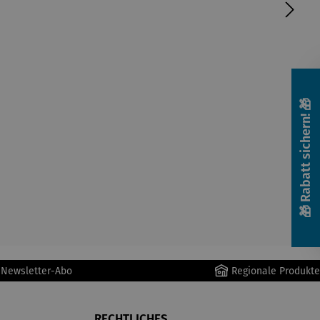
🎁 Rabatt sichern! 🎁
r Newsletter-Abo
Regionale Produkte
RECHTLICHES