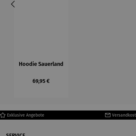
Hoodie Sauerland
Regulärer Preis:
69,95 €
Exklusive Angebote
Versandkost
SERVICE