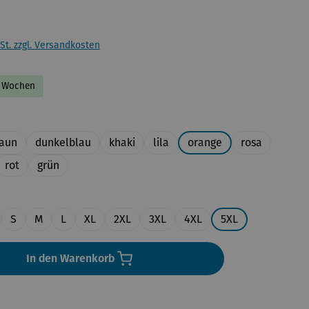
St. zzgl. Versandkosten
-2 Wochen
uswählen
aun
dunkelblau
khaki
lila
orange
rosa
rot
grün
en
S
M
L
XL
2XL
3XL
4XL
5XL
In den Warenkorb