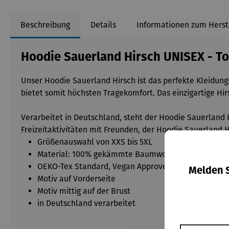
Beschreibung
Details
Informationen zum Herst
Hoodie Sauerland Hirsch UNISEX - To
Unser Hoodie Sauerland Hirsch ist das perfekte Kleidungs
bietet somit höchsten Tragekomfort. Das einzigartige Hi
Verarbeitet in Deutschland, steht der Hoodie Sauerland 
Freizeitaktivitäten mit Freunden, der Hoodie Sauerland Hi
Größenauswahl von XXS bis 5XL
Material: 100% gekämmte Baumwolle
OEKO-Tex Standard, Vegan Approved
Melden S
Motiv auf Vorderseite
Motiv mittig auf der Brust
in Deutschland verarbeitet