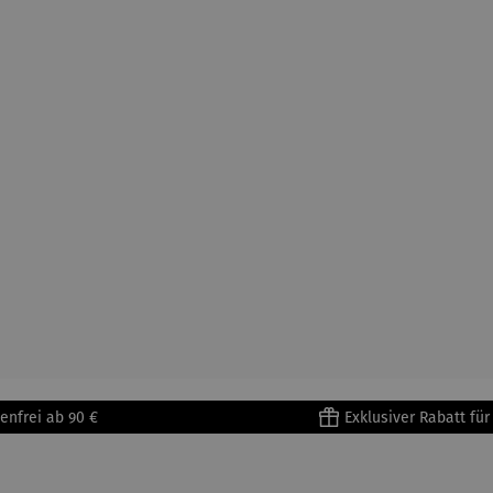
enfrei ab 90 €
Exklusiver Rabatt fü