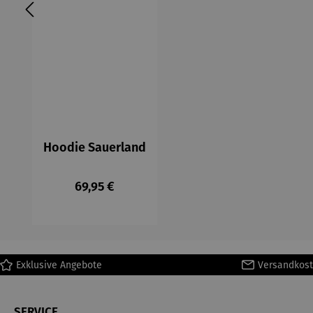
Hoodie Sauerland
Regulärer Preis:
69,95 €
Exklusive Angebote
Versandkost
SERVICE