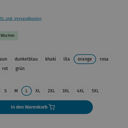
St. zzgl. Versandkosten
-2 Wochen
uswählen
aun
dunkelblau
khaki
lila
orange
rosa
rot
grün
en
S
M
L
XL
2XL
3XL
4XL
5XL
In den Warenkorb