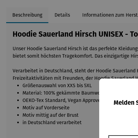
Beschreibung
Details
Informationen zum Herst
Hoodie Sauerland Hirsch UNISEX - To
Unser Hoodie Sauerland Hirsch ist das perfekte Kleidungs
bietet somit höchsten Tragekomfort. Das einzigartige Hi
Verarbeitet in Deutschland, steht der Hoodie Sauerland 
Freizeitaktivitäten mit Freunden, der Hoodie Sauerland Hi
Größenauswahl von XXS bis 5XL
Material: 100% gekämmte Baumwolle
OEKO-Tex Standard, Vegan Approved
Melden S
Motiv auf Vorderseite
Motiv mittig auf der Brust
in Deutschland verarbeitet