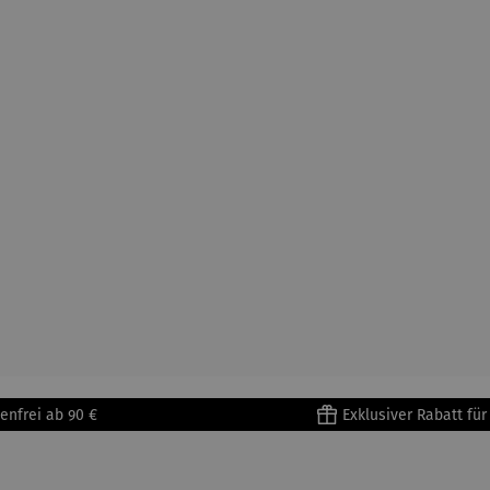
enfrei ab 90 €
Exklusiver Rabatt fü