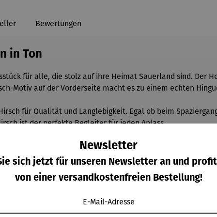
eller
Bewertungen
n in Ton
stück für alle, die stolz auf ihre Heimat Sauerland sind. Der H
rsch-Motiv auf der Vorderseite macht es zu einem echten Hingu
Hirsch für Qualität und Langlebigkeit. Egal ob beim Spaziergan
rsch ist der perfekte Begleiter für jeden Anlass.
Newsletter
ie sich jetzt für unseren Newsletter an und profit
von einer versandkostenfreien Bestellung!
E-Mail-Adresse