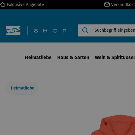
Exklusive Angebote
Versandkost
springen
Zur Hauptnavigation springen
Heimatliebe
Haus & Garten
Wein & Spirituose
Heimatliebe
Bildergalerie überspringen