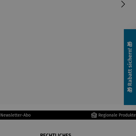
🎁 Rabatt sichern! 🎁
r Newsletter-Abo
Regionale Produkte
RECHTLICHES