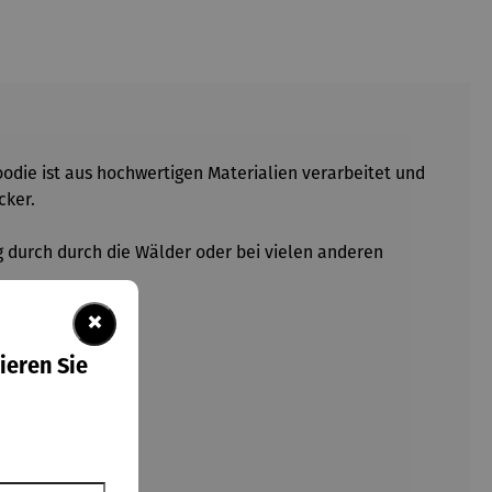
oodie ist aus hochwertigen Materialien verarbeitet und
cker.
g durch durch die Wälder oder bei vielen anderen
×
ieren Sie