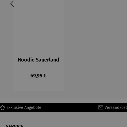
Hoodie Sauerland
Regulärer Preis:
69,95 €
Exklusive Angebote
Versandkost
SERVICE