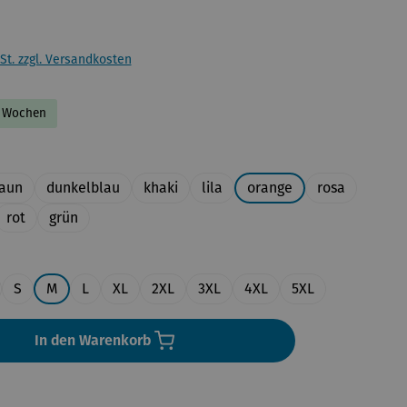
St. zzgl. Versandkosten
-2 Wochen
uswählen
aun
dunkelblau
khaki
lila
orange
rosa
rot
grün
en
S
M
L
XL
2XL
3XL
4XL
5XL
In den Warenkorb