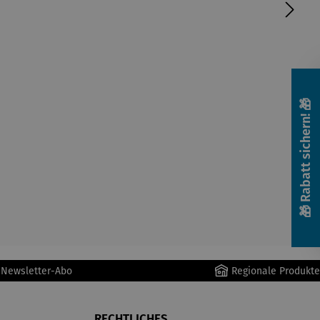
🎁 Rabatt sichern! 🎁
r Newsletter-Abo
Regionale Produkte
RECHTLICHES