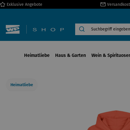
Exklusive Angebote
Versandkost
springen
Zur Hauptnavigation springen
Heimatliebe
Haus & Garten
Wein & Spirituose
Heimatliebe
Bildergalerie überspringen