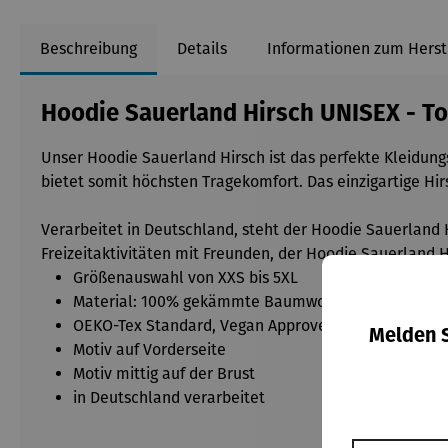
Beschreibung
Details
Informationen zum Herst
Hoodie Sauerland Hirsch UNISEX - To
Unser Hoodie Sauerland Hirsch ist das perfekte Kleidungs
bietet somit höchsten Tragekomfort. Das einzigartige Hi
Verarbeitet in Deutschland, steht der Hoodie Sauerland 
Freizeitaktivitäten mit Freunden, der Hoodie Sauerland Hi
Größenauswahl von XXS bis 5XL
Material: 100% gekämmte Baumwolle
OEKO-Tex Standard, Vegan Approved
Melden S
Motiv auf Vorderseite
Motiv mittig auf der Brust
in Deutschland verarbeitet