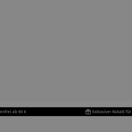
enfrei ab 90 €
Exklusiver Rabatt fü