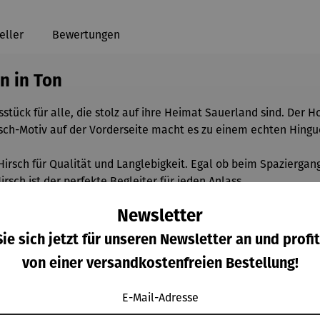
eller
Bewertungen
n in Ton
stück für alle, die stolz auf ihre Heimat Sauerland sind. Der H
rsch-Motiv auf der Vorderseite macht es zu einem echten Hingu
Hirsch für Qualität und Langlebigkeit. Egal ob beim Spaziergan
rsch ist der perfekte Begleiter für jeden Anlass.
Newsletter
ie sich jetzt für unseren Newsletter an und profit
von einer versandkostenfreien Bestellung!
E-Mail-Adresse