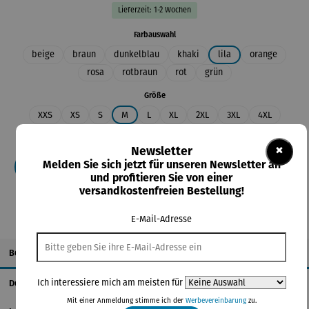
Lieferzeit: 1-2 Wochen
auswählen
Farbauswahl
beige
braun
dunkelblau
khaki
lila
orange
rosa
rotbraun
rot
grün
auswählen
Größe
XXS
XS
S
M
L
XL
2XL
3XL
4XL
5XL
×
Newsletter
Melden Sie sich jetzt für unseren Newsletter an
In den Warenkorb
und profitieren Sie von einer
versandkostenfreien Bestellung!
E-Mail-Adresse
Beschreibung
Ich interessiere mich am meisten für
Details
Mit einer Anmeldung stimme ich der
Werbevereinbarung
zu.