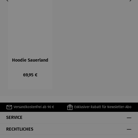
Hoodie Sauerland
Regulärer Preis:
69,95 €
Versandkostenfrei ab 90 €
Exklusiver Rabatt für Newsletter-Abo
SERVICE
RECHTLICHES