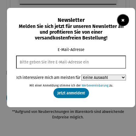
×
Newsletter
Melden Sie sich jetzt für unseren Newsletter an
und profitieren Sie von einer
Teile diese Konfiguration
versandkostenfreien Bestellung!
Einmal-Link
E-Mail-Adresse
Teilen
Ich habe die Konfiguration überprüft und bestätige die Richtigkeit
Ich interessiere mich am meisten für
meiner Angaben.
Mit einer Anmeldung stimme ich der
Werbevereinbarung
zu.
Jetzt anmelden!
In den Warenkorb
**Aufgrund von Neuberechnungen im Warenkorb sind abweichende
Endpreise möglich.