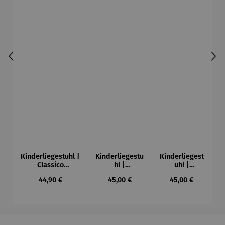
Kinderliegestuhl |
Kinderliegestu
Kinderliegest
Classico
hl |
uhl |
personalisierbar -
personalisierba
personalisierb
Regulärer Preis:
Regulärer Preis:
Regulärer Preis:
44,90 €
45,00 €
45,00 €
FAULTIER
r – Brummer
ar – Panda