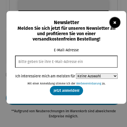
Ihre Personalisierung
×
Newsletter
Melden Sie sich jetzt für unseren Newsletter an
und profitieren Sie von einer
versandkostenfreien Bestellung!
Teile diese Konfiguration
E-Mail-Adresse
Einmal-Link
Teilen
Ich habe die Konfiguration überprüft und bestätige die Richtigkeit
Ich interessiere mich am meisten für
meiner Angaben.
Mit einer Anmeldung stimme ich der
Werbevereinbarung
zu.
Jetzt anmelden!
In den Warenkorb
**Aufgrund von Neuberechnungen im Warenkorb sind abweichende
Endpreise möglich.