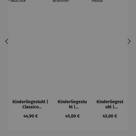
Kinderliegestuhl |
Kinderliegestu
Kinderliegest
Classico
hl |
uhl |
personalisierbar -
personalisierba
personalisierb
Regulärer Preis:
Regulärer Preis:
Regulärer Preis:
44,90 €
45,00 €
45,00 €
FAULTIER
r – Brummer
ar – Panda