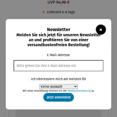
UVP
94,90 €
Lieferzeit 6-8 Tage
auswählen
Artikelauswahl
×
Aluminium / schwarz
Aluminium / silber
Newsletter
Melden Sie sich jetzt für unseren Newsletter
Aluminium / weiss
Holz / dunkelbraun
Holz / natur
an und profitieren Sie von einer
Holz mit Getränkehalter / dunkelbraun
versandkostenfreien Bestellung!
Holz mit Getränkehalter / natur
E-Mail-Adresse
Individuelle Personalisierung
Kostenlose Personalisierung
bis zu 25 Zeichen inkl. Leerzeichen
Bitte auf korrekte Schreibweise achten
Ich interessiere mich am meisten für
Kein Umtausch von personalisierten Produkten möglich
Mit einer Anmeldung stimme ich der
Werbevereinbarung
zu.
Jetzt anmelden!
(Pflichtfeld)
Ihre Personalisierung
Ihre Personalisierung