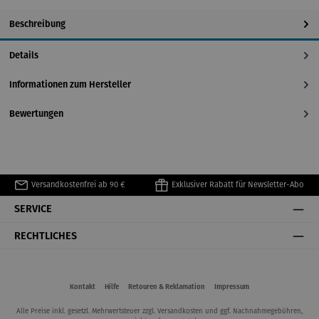
Beschreibung
Details
Informationen zum Hersteller
Bewertungen
Versandkostenfrei ab 90 €
Exklusiver Rabatt für Newsletter-Abo
SERVICE
RECHTLICHES
Kontakt
Hilfe
Retouren & Reklamation
Impressum
Alle Preise inkl. gesetzl. Mehrwertsteuer zzgl.
Versandkosten
und ggf. Nachnahmegebühren,