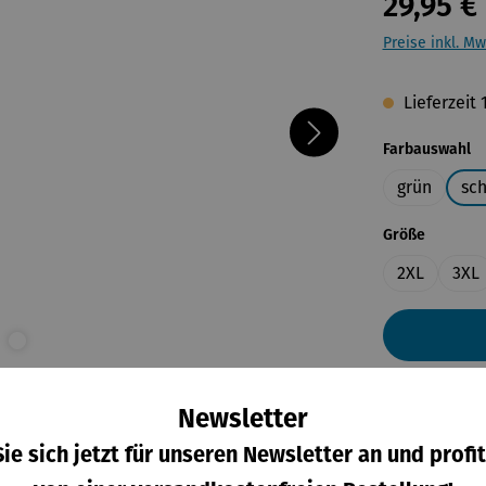
29,95 €
Preise inkl. Mw
Lieferzeit
a
Farbauswahl
grün
sc
auswähl
Größe
2XL
3XL
Newsletter
ie sich jetzt für unseren Newsletter an und profit
eller
Bewertungen