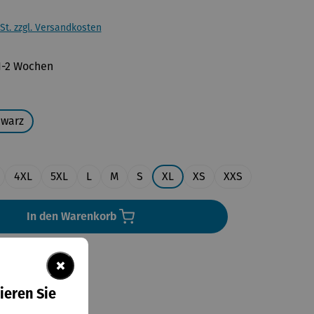
St. zzgl. Versandkosten
 1-2 Wochen
uswählen
hwarz
en
4XL
5XL
L
M
S
XL
XS
XXS
In den Warenkorb
×
ieren Sie