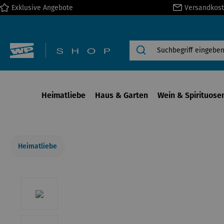
Exklusive Angebote
Versandkost
springen
Zur Hauptnavigation springen
Heimatliebe
Haus & Garten
Wein & Spirituose
Heimatliebe
Bildergalerie überspringen