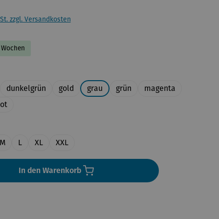
St. zzgl. Versandkosten
-2 Wochen
uswählen
dunkelgrün
gold
grau
grün
magenta
rot
en
M
L
XL
XXL
In den Warenkorb