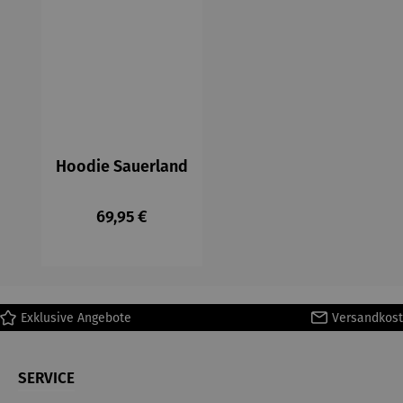
Hoodie Sauerland
Regulärer Preis:
69,95 €
Exklusive Angebote
Versandkost
SERVICE