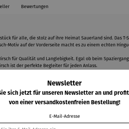
eller
Bewertungen
stück für alle, die stolz auf ihre Heimat Sauerland sind. Das T-
rsch-Motiv auf der Vorderseite macht es zu einem echten Hingu
Hirsch für Qualität und Langlebigkeit. Egal ob beim Spaziergan
rsch ist der perfekte Begleiter für jeden Anlass.
e
Newsletter
ie sich jetzt für unseren Newsletter an und profit
von einer versandkostenfreien Bestellung!
E-Mail-Adresse