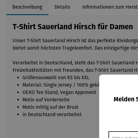
Beschreibung
Details
Informationen zum Herst
T-Shirt Sauerland Hirsch für Damen
Unser T-Shirt Sauerland Hirsch ist das perfekte Kleidungs
bietet somit höchsten Tragekomfort. Das einzigartige Hi
Verarbeitet in Deutschland, steht das T-Shirt Sauerland 
Freizeitaktivitäten mit Freunden, das T-Shirt Sauerland Hi
Größenauswahl von XS bis XXL
Material: Single Jersey / 100% gekämmte Baumwoll
OEKO Tex Stand, Vegan Approved
Melden S
Motiv auf Vorderseite
Motiv mittig auf der Brust
in Deutschland verarbeitet