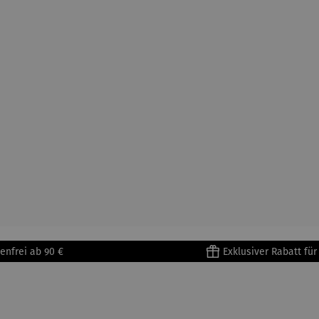
enfrei ab 90 €
Exklusiver Rabatt fü