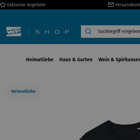
Exklusive Angebote
Versandkost
springen
Zur Hauptnavigation springen
Heimatliebe
Haus & Garten
Wein & Spirituose
Heimatliebe
Bildergalerie überspringen