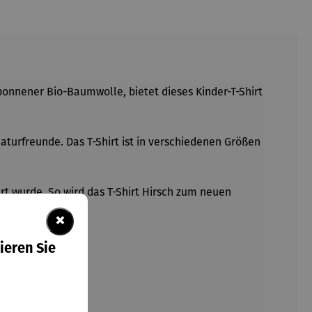
sponnener Bio-Baumwolle, bietet dieses Kinder-T-Shirt
aturfreunde. Das T-Shirt ist in verschiedenen Größen
ert wurde. So wird das T-Shirt Hirsch zum neuen
×
ieren Sie