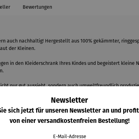
eller
Bewertungen
ondern auch nachhaltig! Hergestellt aus 100% gekämmter, ringge
aut der Kleinen.
gen in den Kleiderschrank Ihres Kindes und begeistert kleine N
en.
e nicht nur gut aussieht, sondern auch umweltfreundlich produzi
Newsletter
ie sich jetzt für unseren Newsletter an und profit
le / 155gm/qm
von einer versandkostenfreien Bestellung!
E-Mail-Adresse