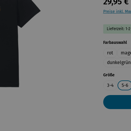
29,95 €
Preise inkl. Mw
Lieferzeit: 1
a
Farbauswahl
rot
mag
dunkelgrün
auswähl
Größe
3-4
5-6