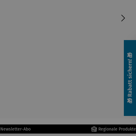
🎁 Rabatt sichern! 🎁
r Newsletter-Abo
Regionale Produkte