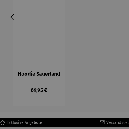
Hoodie Sauerland
Regulärer Preis:
69,95 €
Exklusive Angebote
Versandkost