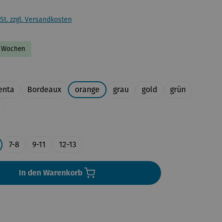
St. zzgl. Versandkosten
-2 Wochen
uswählen
enta
Bordeaux
orange
grau
gold
grün
en
7-8
9-11
12-13
In den Warenkorb