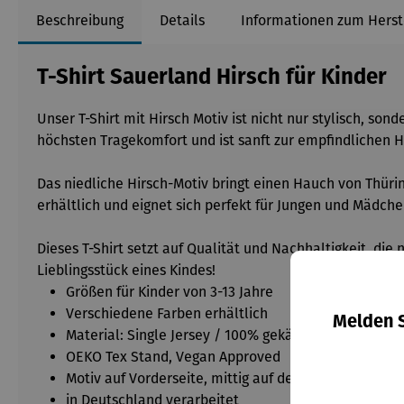
Beschreibung
Details
Informationen zum Herst
T-Shirt Sauerland Hirsch für Kinder
Unser T-Shirt mit Hirsch Motiv ist nicht nur stylisch, s
höchsten Tragekomfort und ist sanft zur empfindlichen H
Das niedliche Hirsch-Motiv bringt einen Hauch von Thürin
erhältlich und eignet sich perfekt für Jungen und Mädch
Dieses T-Shirt setzt auf Qualität und Nachhaltigkeit, di
Lieblingsstück eines Kindes!
Größen für Kinder von 3-13 Jahre
Verschiedene Farben erhältlich
Melden S
Material: Single Jersey / 100% gekämmte Baumwol
OEKO Tex Stand, Vegan Approved
Motiv auf Vorderseite, mittig auf der Brust
in Deutschland verarbeitet