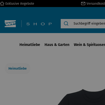
Exklusive Angebote
Versandkost
springen
Zur Hauptnavigation springen
Heimatliebe
Haus & Garten
Wein & Spirituose
Heimatliebe
Bildergalerie überspringen