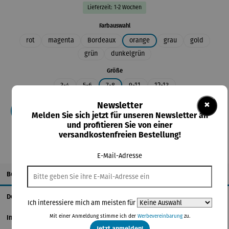
Lieferzeit: 1-2 Wochen
auswählen
Farbauswahl
rot
magenta
Bordeaux
orange
grau
gold
grün
dunkelgrün
auswählen
Größe
3-4
5-6
7-8
9-11
12-13
×
Newsletter
In den Warenkorb
Melden Sie sich jetzt für unseren Newsletter an
und profitieren Sie von einer
versandkostenfreien Bestellung!
E-Mail-Adresse
Beschreibung
Details
Ich interessiere mich am meisten für
Mit einer Anmeldung stimme ich der
Werbevereinbarung
zu.
Informationen zum Hersteller
Jetzt anmelden!