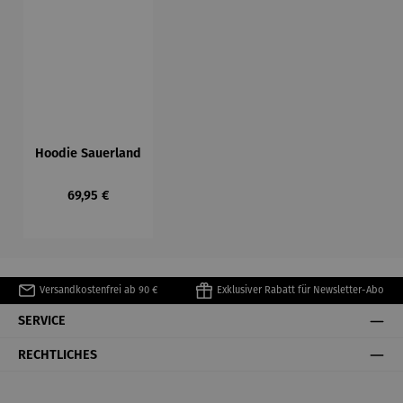
Hoodie Sauerland
Regulärer Preis:
69,95 €
Versandkostenfrei ab 90 €
Exklusiver Rabatt für Newsletter-Abo
SERVICE
RECHTLICHES