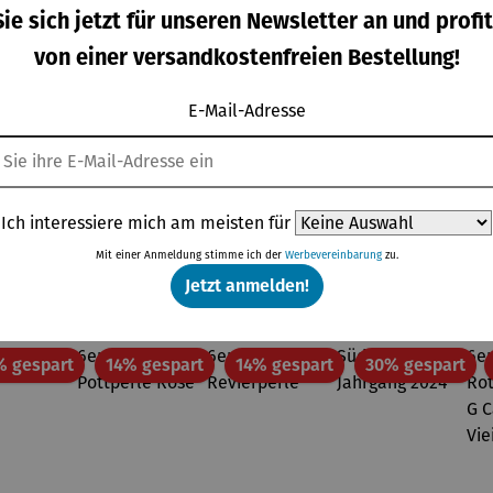
ampagn
Eiskugel |
Eiskühler
Korkenzie
ie sich jetzt für unseren Newsletter an und profit
kühler
Collins
FROID
her mit
IZZA
integriert
von einer versandkostenfreien Bestellung!
gulärer Preis:
Regulärer Preis:
Regulärer Preis:
Regulärer Pre
9,00 €
24,90 €
169,00 €
37,95 €
em
Kapselsch
E-Mail-Adresse
neider |
VINOSO
Ich interessiere mich am meisten für
Topseller aus der Kategorie Weine
Mit einer Anmeldung stimme ich der
Werbevereinbarung
zu.
Jetzt anmelden!
Rabatt
Rabatt
Rabatt
Rab
% gespart
14% gespart
14% gespart
30% gespart