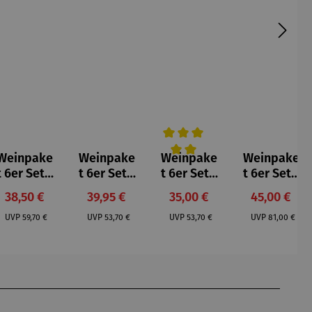
Weinpake
Weinpake
Weinpake
Weinpake
5 von 5 Sternen
Durchschnittliche Bewertung v
t 6er Set |
t 6er Set |
t 6er Set |
t 6er Set |
Rotwein –
Grauburg
Klassiker
Ophicus
:
Verkaufspreis:
Verkaufspreis:
Verkaufspreis:
Verkaufspr
38,50 €
39,95 €
35,00 €
45,00 €
Grap G
under
leichte
Selección
:
Regulärer Preis:
Regulärer Preis:
Regulärer Preis:
Regulärer P
Carignan
Kreuznach
Sommerk
Especial
UVP
59,70 €
UVP
53,70 €
UVP
53,70 €
UVP
81,00 €
Vieilles
er St.
üche
Vignes
Martin