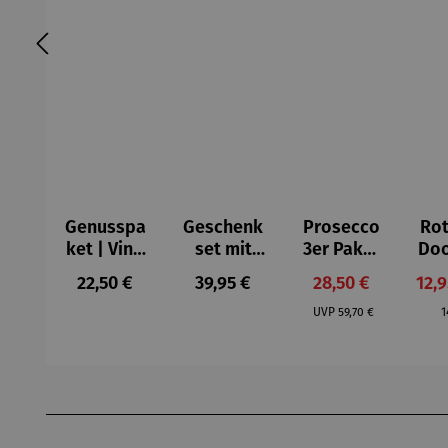
Genusspa
Geschenk
Prosecco
Rot
ket | Vino
set mit
3er Paket
Do
y Olivas
Rotwein |
| Bio
er 
Regulärer Preis:
Regulärer Preis:
Verkaufspreis:
Verk
22,50 €
39,95 €
28,50 €
12,
Schlaraffe
Prosecco
Regulärer Preis:
R
nland
DOC
UVP
59,70 €
1
Produktgalerie überspringen