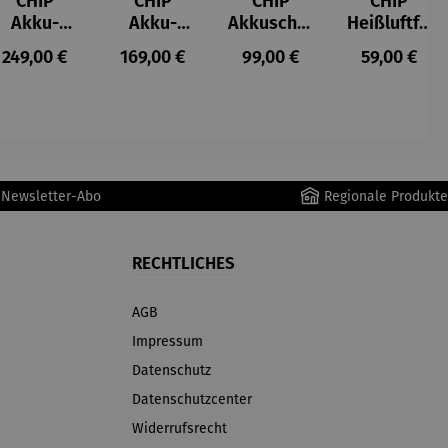
CHIP
CHIP
CHIP
CHIP
Akku-
Akku-
Akkuschra
Heißluftfri
Staubsau
Staubsau
uber
tteuse
s:
Regulärer Preis:
Regulärer Preis:
Regulärer Preis:
Regulärer P
249,00 €
169,00 €
99,00 €
59,00 €
ger
ger DS02
AutoClean
r Newsletter-Abo
Regionale Produkte
RECHTLICHES
AGB
Impressum
Datenschutz
Datenschutzcenter
Widerrufsrecht