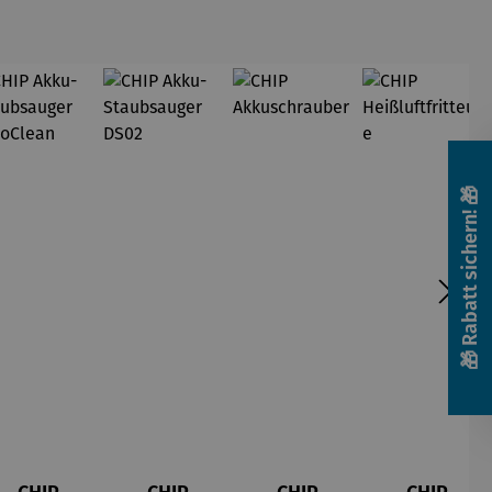
🎁 Rabatt sichern! 🎁