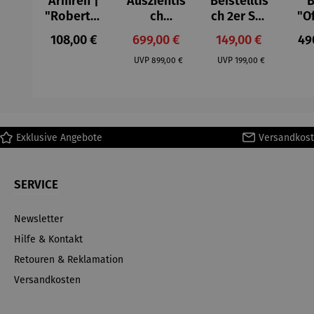
Armreif |
Ausziehtis
Beistelltis
B
"Roberta"
ch
ch 2er Set
"O
– Anna
Aluminium
– Dalias
Fen
Regulärer Preis:
Verkaufspreis:
Verkaufspreis:
Reg
108,00 €
699,00 €
149,00 €
49
Mütz
– Valor
Col
Regulärer Preis:
Regulärer Preis:
(1
UVP
899,00 €
UVP
199,00 €
H
Ma
Exklusive Angebote
Versandkost
SERVICE
Newsletter
Hilfe & Kontakt
Retouren & Reklamation
Versandkosten