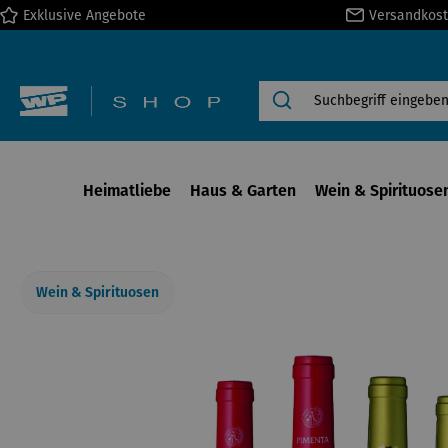
Exklusive Angebote
Versandkost
springen
Zur Hauptnavigation springen
Heimatliebe
Haus & Garten
Wein & Spirituose
Wein & Spirituosen
Bildergalerie überspringen