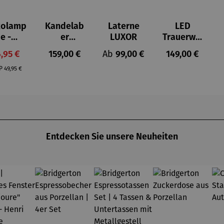
kolamp
Kandelab
Laterne
LED
e -
er
LUXOR
Trauerwei
RRAKE
Mastleuch
de
rkaufspreis:
Regulärer Preis:
Regulärer Preis:
Regulärer Prei
,95 €
159,00 €
Ab
99,00 €
149,00 €
CH
te
outdoor-
Regulärer Preis:
NORDERN
geeignet
P
49,95 €
EY
Entdecken Sie unsere Neuheiten