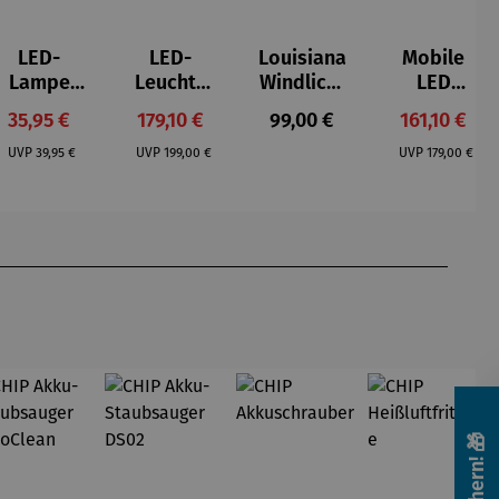
LED-
LED-
Louisiana
Mobile
Lampe
Leuchte
Windlicht
LED
MIMI
dimmbar
XXL
Leuchte -
s:
Verkaufspreis:
Verkaufspreis:
Regulärer Preis:
Verkaufspr
35,95 €
179,10 €
99,00 €
161,10 €
mit Akku –
LITO
Regulärer Preis:
Regulärer Preis:
Regulärer Pr
TUBO
UVP
39,95 €
UVP
199,00 €
UVP
179,00 €