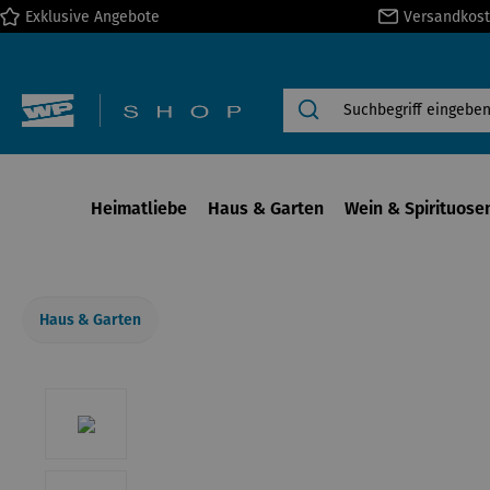
Exklusive Angebote
Versandkost
springen
Zur Hauptnavigation springen
Heimatliebe
Haus & Garten
Wein & Spirituose
Haus & Garten
Bildergalerie überspringen