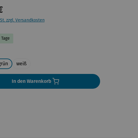
€
St. zzgl. Versandkosten
5 Tage
uswählen
grün
weiß
In den Warenkorb