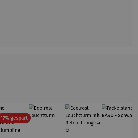
att
Rabatt
17% gespart