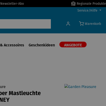
r Newsletter-Abo
Regionale Produkte
Service/Hilfe
Warenkorb
& Accessoires
Geschenkideen
ANGEBOTE
ure
ber Mastleuchte
NEY