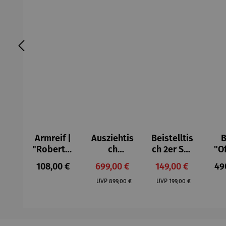
Armreif |
Ausziehtis
Beistelltis
B
"Roberta"
ch
ch 2er Set
"O
– Anna
Aluminium
– Dalias
Fen
Regulärer Preis:
Verkaufspreis:
Verkaufspreis:
Reg
108,00 €
699,00 €
149,00 €
49
Mütz
– Valor
Col
Regulärer Preis:
Regulärer Preis:
(1
UVP
899,00 €
UVP
199,00 €
H
Ma