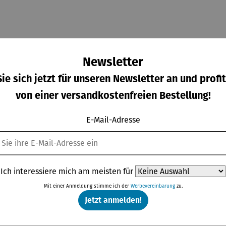
Newsletter
ie sich jetzt für unseren Newsletter an und profit
von einer versandkostenfreien Bestellung!
E-Mail-Adresse
enngel
Deko-Grill
Die
Die
Durchschnittliche Bewertung von 
Durchschnittlich
D
für
Antik
Schlümpfe
Schlümpfe
feuerst
aus
aus
gulärer Preis:
Regulärer Preis:
Verkaufspreis:
Verkaufspreis
,50 €
79,95 €
49,00 €
49,00 €
Ich interessiere mich am meisten für
lle -
Kunststei
Kunststei
Regulärer Preis:
Regulärer Preis:
UOCO
n | Farmi
n | Papa
UVP
59,00 €
UVP
59,00 €
Mit einer Anmeldung stimme ich der
Werbevereinbarung
zu.
Schlumpf
Jetzt anmelden!