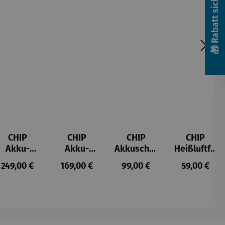
🎁 Rabatt sichern! 🎁
CHIP
CHIP
CHIP
CHIP
Akku-
Akku-
Akkuschra
Heißluftfri
Staubsau
Staubsau
uber
tteuse
s:
Regulärer Preis:
Regulärer Preis:
Regulärer Preis:
Regulärer P
249,00 €
169,00 €
99,00 €
59,00 €
ger
ger DS02
AutoClean