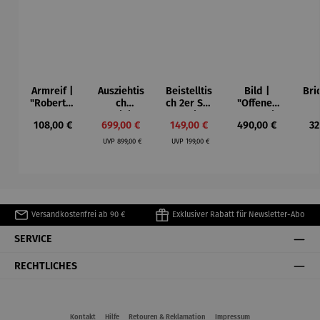
Armreif |
Ausziehtis
Beistelltis
Bild |
Bri
"Roberta"
ch
ch 2er Set
"Offenes
– Anna
Aluminium
– Dalias
Fenster in
Esp
Regulärer Preis:
Verkaufspreis:
Verkaufspreis:
Regulärer Preis:
Re
108,00 €
699,00 €
149,00 €
490,00 €
32
Mütz
– Valor
Collioure"
ech
Regulärer Preis:
Regulärer Preis:
(1905) -
Por
UVP
899,00 €
UVP
199,00 €
Henri
| 4
Matisse
Versandkostenfrei ab 90 €
Exklusiver Rabatt für Newsletter-Abo
SERVICE
RECHTLICHES
Kontakt
Hilfe
Retouren & Reklamation
Impressum