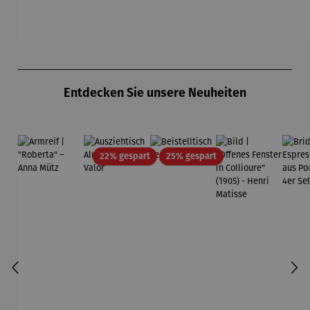
Sterne
u
Gu
K
Produktgalerie überspringen
Entdecken Sie unsere Neuheiten
Rabatt
Rabatt
22% gespart
25% gespart