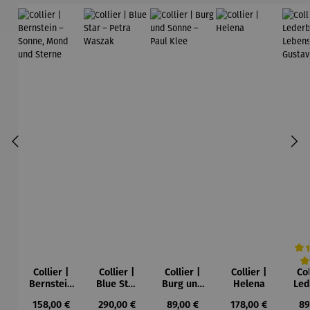
Collier |
Collier |
Collier |
Collier |
Col
Durc
Bernstein
Blue Star
Burg und
Helena
Led
– Sonne,
– Petra
Sonne –
Regulärer Preis:
Regulärer Preis:
Regulärer Preis:
Regulärer Preis:
Re
158,00 €
290,00 €
89,00 €
178,00 €
89
Mond und
Waszak
Paul Klee
Leb