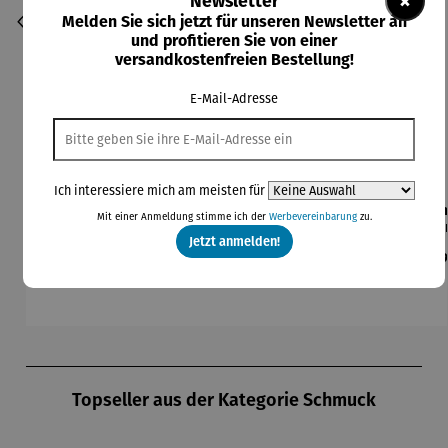
×
Newsletter
Melden Sie sich jetzt für unseren Newsletter an
und profitieren Sie von einer
versandkostenfreien Bestellung!
E-Mail-Adresse
Ich interessiere mich am meisten für
Anhänger
Armband |
Armband |
Armband |
Ar
Mit einer Anmeldung stimme ich der
Werbevereinbarung
zu.
zur Geburt
375
375
Süßwasse
E
Jetzt anmelden!
oder
Gelbgold –
Gelbgold
rperle
Regulärer Preis:
Regulärer Preis:
Regulärer Preis:
Regulärer Preis:
Re
Ab
64,00 €
259,00 €
119,00 €
29,00 €
39
Taufe |
Fantasie
&
personalis
Süßwasse
ierbar
rperlen
Produktgalerie überspringen
Topseller aus der Kategorie Schmuck