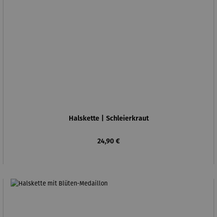
Halskette | Schleierkraut
Regulärer Preis:
24,90 €