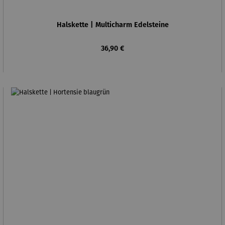
Halskette | Multicharm Edelsteine
Regulärer Preis:
36,90 €