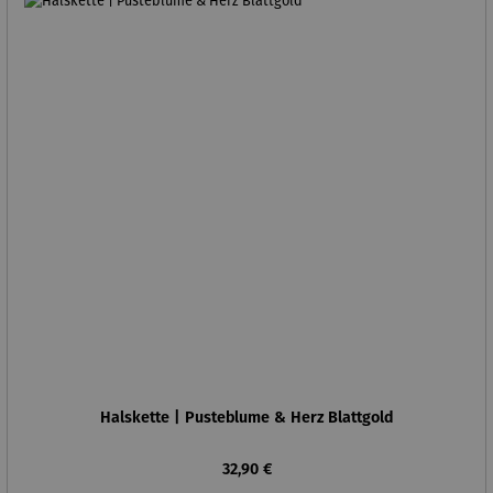
Halskette | Pusteblume & Herz Blattgold
Regulärer Preis:
32,90 €