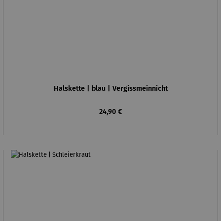
Halskette | blau | Vergissmeinnicht
Regulärer Preis:
24,90 €