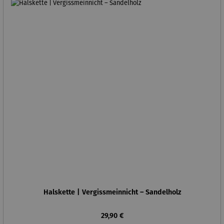
Halskette | Vergissmeinnicht – Sandelholz
Regulärer Preis:
29,90 €