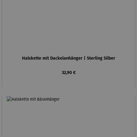
Halskette mit Dackelanhänger | Sterling Silber
Regulärer Preis:
32,90 €