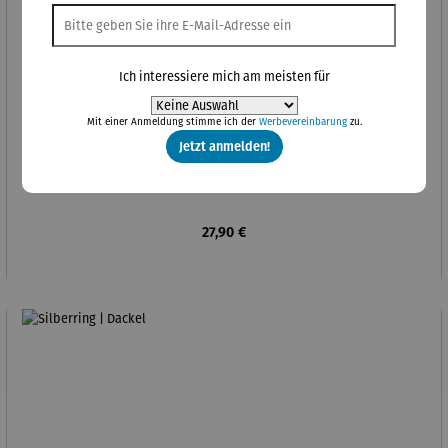
Ich interessiere mich am meisten für
Mit einer Anmeldung stimme ich der
Werbevereinbarung
zu.
Jetzt anmelden!
Silberkette | Pusteblumen & Glitzer
Regulärer Preis:
27,90 €