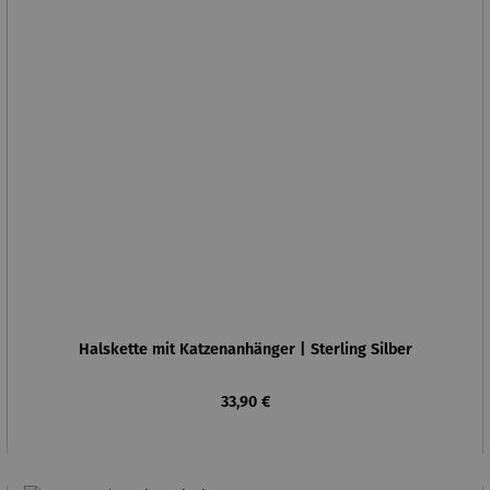
Halskette mit Katzenanhänger | Sterling Silber
Regulärer Preis:
33,90 €