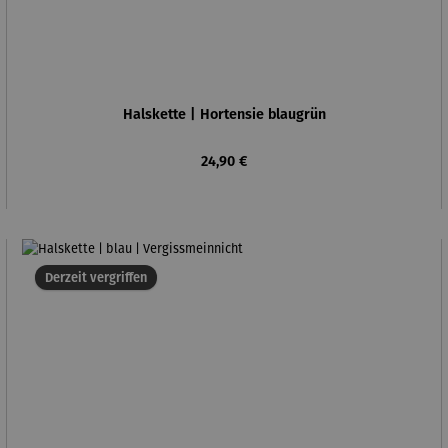
Halskette | Hortensie blaugrün
Regulärer Preis:
24,90 €
Derzeit vergriffen