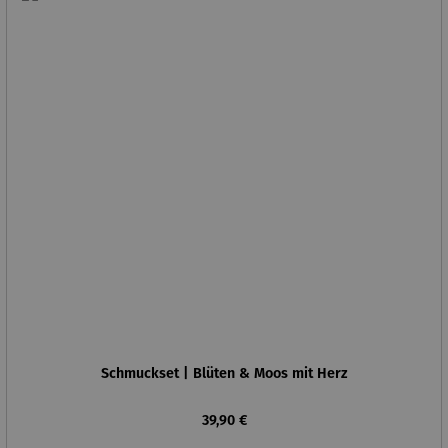
Schmuckset | Blüten & Moos mit Herz
Regulärer Preis:
39,90 €