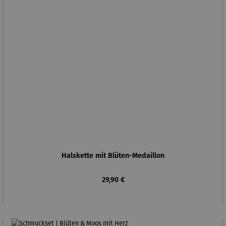
Halskette mit Blüten-Medaillon
Regulärer Preis:
29,90 €