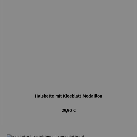
Halskette mit Kleeblatt-Medaillon
Regulärer Preis:
29,90 €