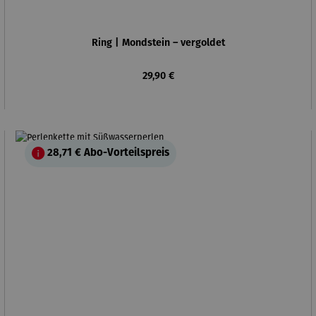
Ring | Mondstein – vergoldet
Regulärer Preis:
29,90 €
28,71 €
Abo-Vorteilspreis