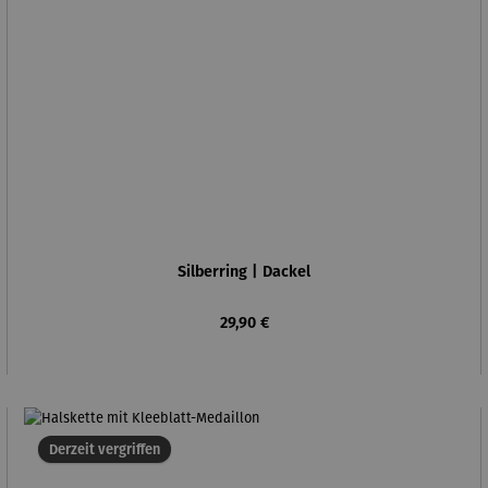
Silberring | Dackel
Regulärer Preis:
29,90 €
Derzeit vergriffen