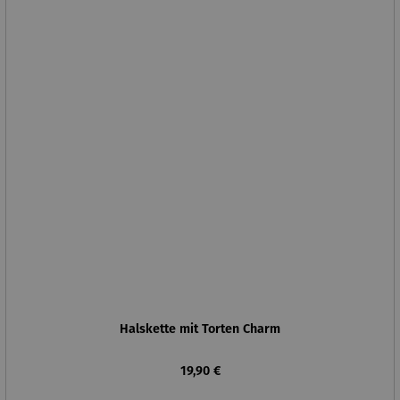
Halskette mit Torten Charm
Regulärer Preis:
19,90 €