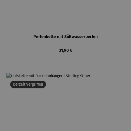
Perlenkette mit Süßwasserperlen
Regulärer Preis:
31,90 €
Derzeit vergriffen