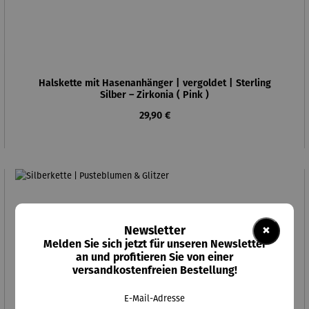
Halskette mit Hasenanhänger | vergoldet | Sterling
Silber – Zirkonia ( Pink )
Regulärer Preis:
29,90 €
×
Newsletter
Melden Sie sich jetzt für unseren Newsletter
an und profitieren Sie von einer
versandkostenfreien Bestellung!
E-Mail-Adresse